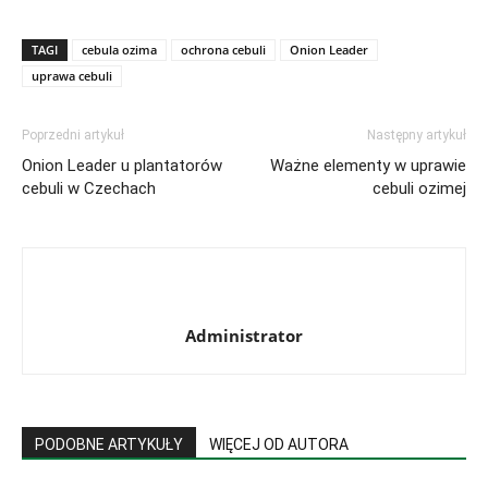
TAGI
cebula ozima
ochrona cebuli
Onion Leader
uprawa cebuli
Poprzedni artykuł
Następny artykuł
Onion Leader u plantatorów
Ważne elementy w uprawie
cebuli w Czechach
cebuli ozimej
Administrator
PODOBNE ARTYKUŁY
WIĘCEJ OD AUTORA