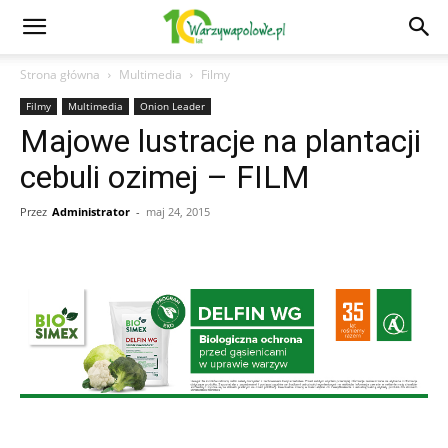
Strona główna
Multimedia
Filmy
Filmy
Multimedia
Onion Leader
Majowe lustracje na plantacji
cebuli ozimej – FILM
Przez
Administrator
-
maj 24, 2015