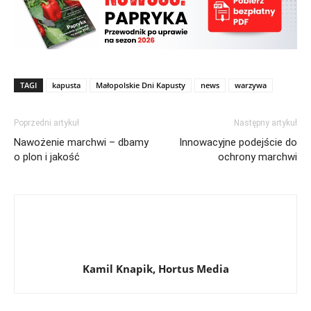
TAGI
kapusta
Małopolskie Dni Kapusty
news
warzywa
Poprzedni artykuł
Następny artykuł
Nawożenie marchwi – dbamy
Innowacyjne podejście do
o plon i jakość
ochrony marchwi
Kamil Knapik, Hortus Media