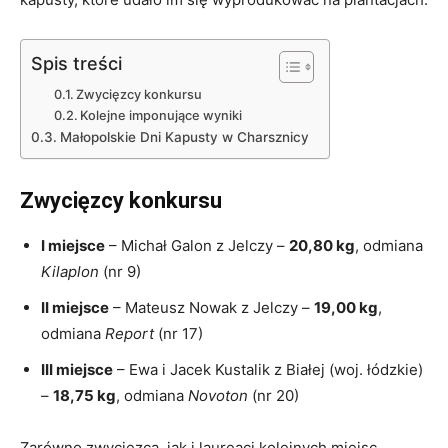
Spis treści
Zwycięzcy konkursu
Kolejne imponujące wyniki
Małopolskie Dni Kapusty w Charsznicy
Zwycięzcy konkursu
I miejsce
– Michał Galon z Jelczy –
20,80 kg
, odmiana
Kilaplon
(nr 9)
II miejsce
– Mateusz Nowak z Jelczy –
19,00 kg
,
odmiana
Report
(nr 17)
III miejsce
– Ewa i Jacek Kustalik z Białej (woj. łódzkie)
–
18,75 kg
, odmiana
Novoton
(nr 20)
Zarówno zwycięzca, jak i laureaci kolejnych miejsc