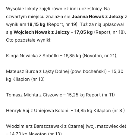
Wysokie lokaty zajęli również inni uczestnicy. Na
czwartym miejscu znalazła się
Joanna Nowak z Jelczy
z
wynikiem
18,15 kg
(Report, nr 19). Tuż za nią uplasował
się
Wojciech Nowak z Jelczy
–
17,05 kg
(Report, nr 18).
Oto pozostałe wyniki:
Kinga Nowicka z Sobótki – 16,85 kg (Novoton, nr 21),
Mateusz Burda z Łąkty Dolnej (pow. bocheński) – 15,30
kg Kilaplon (nr 10)
Tomasz Michta z Ciszowic – 15,25 kg Report (nr 11)
Henryk Raj z Uniejowa Kolonii – 14,85 kg Kilaplon (nr 8 )
Włodzimierz Barszczewski z Czarnej (woj. mazowieckie)
– 14,70 kg Novoton (nr 13)