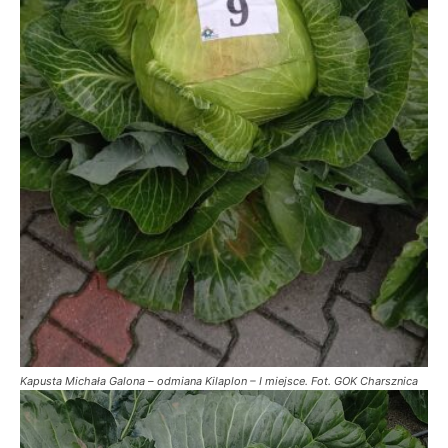
Kapusta Michała Galona – odmiana Kilaplon – I miejsce. Fot. GOK Charsznica