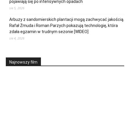
pojawiają się po intensywnych opadach
sie 5, 2026
Arbuzy z sandomierskich plantacji mogą zachwycać jakością.
Rafał Żmuda i Roman Parzych pokazują technologię, która
zdała egzamin w trudnym sezonie [WIDEO]
sie 4, 2026
Najnowszy film