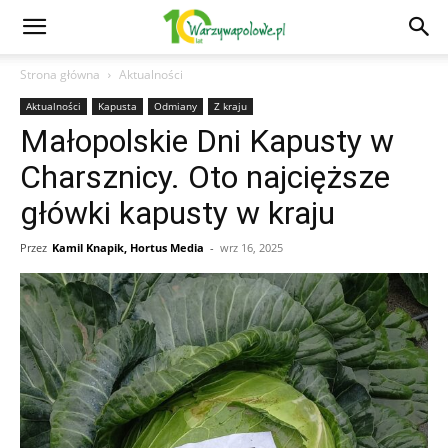
Strona główna
Aktualności
Aktualności
Kapusta
Odmiany
Z kraju
Małopolskie Dni Kapusty w
Charsznicy. Oto najcięższe
główki kapusty w kraju
Przez
Kamil Knapik, Hortus Media
-
wrz 16, 2025