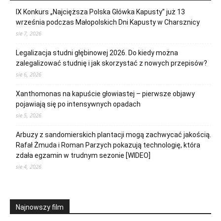
IX Konkurs „Najcięższa Polska Główka Kapusty” już 13
września podczas Małopolskich Dni Kapusty w Charsznicy
sie 7, 2026
Legalizacja studni głębinowej 2026. Do kiedy można
zalegalizować studnię i jak skorzystać z nowych przepisów?
sie 6, 2026
Xanthomonas na kapuście głowiastej – pierwsze objawy
pojawiają się po intensywnych opadach
sie 5, 2026
Arbuzy z sandomierskich plantacji mogą zachwycać jakością.
Rafał Żmuda i Roman Parzych pokazują technologię, która
zdała egzamin w trudnym sezonie [WIDEO]
sie 4, 2026
Najnowszy film