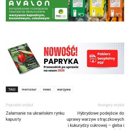
TAGI
mercosur
news
warzywa
Poprzedni artykuł
Następny artykuł
Załamanie na ukraińskim rynku
Hybrydowe podejście do
kapusty
uprawy warzyw strączkowych
i kukurydzy cukrowej – gleba i