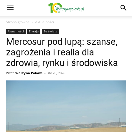
Strona główna
Aktualności
Aktualności
Z kraju
Ze świata
Mercosur pod lupą: szanse,
zagrożenia i realia dla
zdrowia, rynku i środowiska
Przez
Warzywa Polowe
-
sty 20, 2026