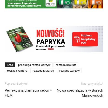
TAGI
produkcja rozsad warzyw
rozsada brokuła
rozsada kalfiora
rozsada Mularski
rozsada warzyw
Poprzedni artykuł
Następny artykuł
Perfekcyjna plantacja cebuli –
Nowa specjalizacja w Borach
FILM
Malinowskich