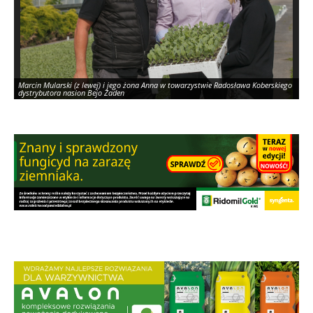
Marcin Mularski (z lewej) i jego żona Anna w towarzystwie Radosława Koberskiego
dystrybutora nasion Bejo Zaden