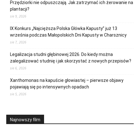
Przędziorki nie odpuszczają. Jak zatrzymać ich żerowanie na
plantacji?
sie 9, 2026
IX Konkurs „Najcięższa Polska Główka Kapusty” już 13
września podczas Małopolskich Dni Kapusty w Charsznicy
sie 7, 2026
Legalizacja studni głębinowej 2026. Do kiedy można
zalegalizować studnię i jak skorzystać z nowych przepisów?
sie 6, 2026
Xanthomonas na kapuście głowiastej – pierwsze objawy
pojawiają się po intensywnych opadach
sie 5, 2026
Najnowszy film