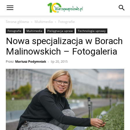
Strona główna
Multimedia
Fotografie
Fotografie
Multimedia
Pielęgnacja upraw
Technologia uprawy
Nowa specjalizacja w Borach
Malinowskich – Fotogaleria
Przez
Mariusz Podymniak
-
lip 20, 2015