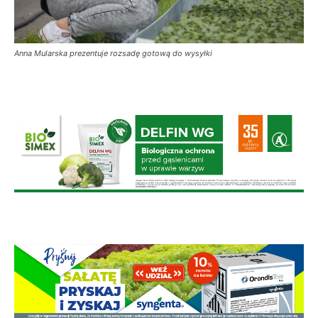
Anna Mularska prezentuje rozsadę gotową do wysyłki