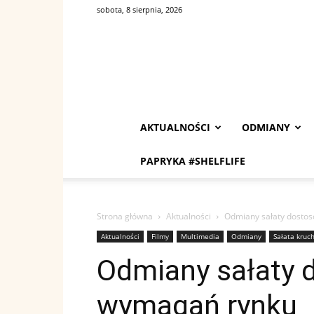
sobota, 8 sierpnia, 2026
AKTUALNOŚCI
ODMIANY
PAPRYKA #SHELFLIFE
Strona główna
Aktualności
Odmiany sałaty dosto
Aktualności
Filmy
Multimedia
Odmiany
Sałata kruc
Odmiany sałaty 
wymagań rynku