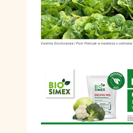
Ewelina Grochowska i Piotr Pietrzak w kwaterze z odmiana 