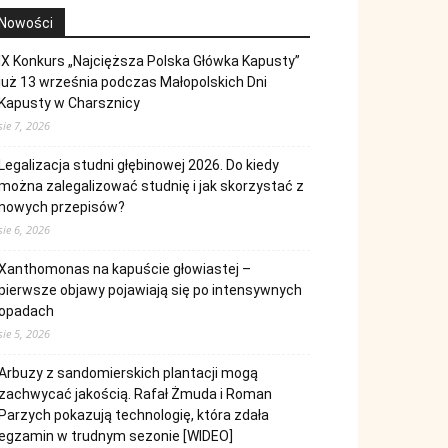
Nowości
IX Konkurs „Najcięższa Polska Główka Kapusty”
już 13 września podczas Małopolskich Dni
Kapusty w Charsznicy
sie 7, 2026
Legalizacja studni głębinowej 2026. Do kiedy
można zalegalizować studnię i jak skorzystać z
nowych przepisów?
sie 6, 2026
Xanthomonas na kapuście głowiastej –
pierwsze objawy pojawiają się po intensywnych
opadach
sie 5, 2026
Arbuzy z sandomierskich plantacji mogą
zachwycać jakością. Rafał Żmuda i Roman
Parzych pokazują technologię, która zdała
egzamin w trudnym sezonie [WIDEO]