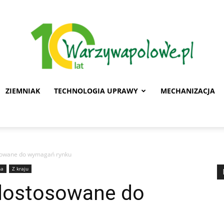
ZIEMNIAK
TECHNOLOGIA UPRAWY
MECHANIZACJA
Warzywa
sowane do wymagań rynku
ha
Z kraju
Polowe
dostosowane do