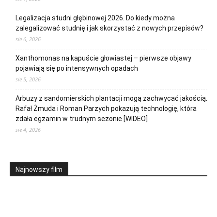
Legalizacja studni głębinowej 2026. Do kiedy można
zalegalizować studnię i jak skorzystać z nowych przepisów?
sie 6, 2026
Xanthomonas na kapuście głowiastej – pierwsze objawy
pojawiają się po intensywnych opadach
sie 5, 2026
Arbuzy z sandomierskich plantacji mogą zachwycać jakością.
Rafał Żmuda i Roman Parzych pokazują technologię, która
zdała egzamin w trudnym sezonie [WIDEO]
sie 4, 2026
Najnowszy film