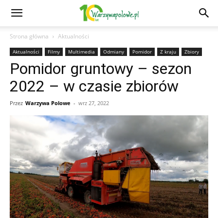
Strona główna
Aktualności
Aktualności
Filmy
Multimedia
Odmiany
Pomidor
Z kraju
Zbiory
Pomidor gruntowy – sezon
2022 – w czasie zbiorów
Przez
Warzywa Polowe
-
wrz 27, 2022