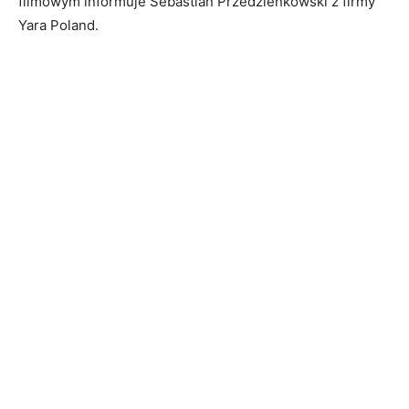
filmowym informuje Sebastian Przedzienkowski z firmy
Yara Poland.