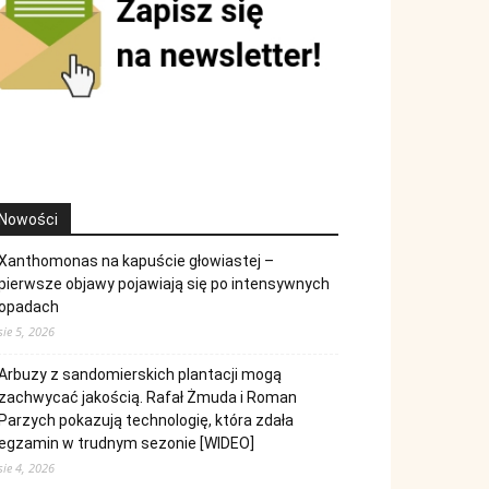
Nowości
Xanthomonas na kapuście głowiastej –
pierwsze objawy pojawiają się po intensywnych
opadach
sie 5, 2026
Arbuzy z sandomierskich plantacji mogą
zachwycać jakością. Rafał Żmuda i Roman
Parzych pokazują technologię, która zdała
egzamin w trudnym sezonie [WIDEO]
sie 4, 2026