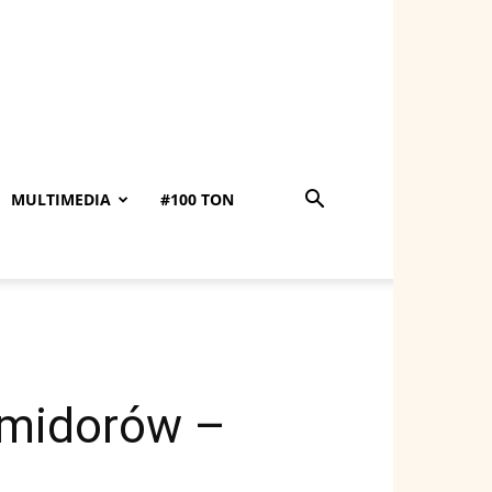
MULTIMEDIA
#100 TON
omidorów –