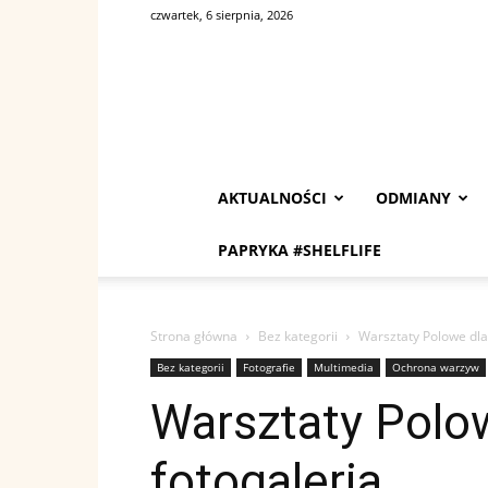
czwartek, 6 sierpnia, 2026
AKTUALNOŚCI
ODMIANY
PAPRYKA #SHELFLIFE
Strona główna
Bez kategorii
Warsztaty Polowe dl
Bez kategorii
Fotografie
Multimedia
Ochrona warzyw
Warsztaty Polo
fotogaleria