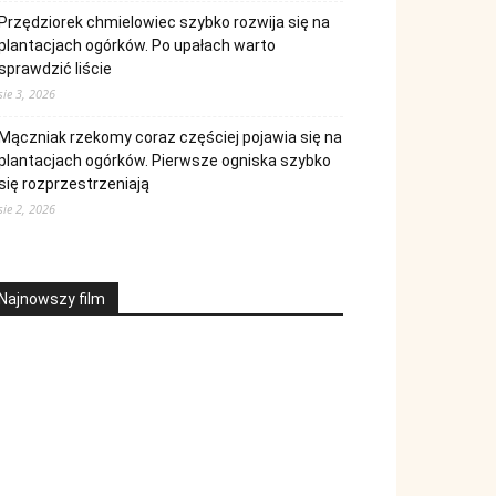
Przędziorek chmielowiec szybko rozwija się na
plantacjach ogórków. Po upałach warto
sprawdzić liście
sie 3, 2026
Mączniak rzekomy coraz częściej pojawia się na
plantacjach ogórków. Pierwsze ogniska szybko
się rozprzestrzeniają
sie 2, 2026
Najnowszy film