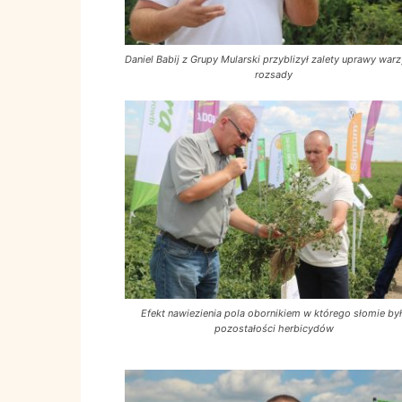
Daniel Babij z Grupy Mularski przyblizył zalety uprawy war
rozsady
Efekt nawiezienia pola obornikiem w którego słomie by
pozostałości herbicydów