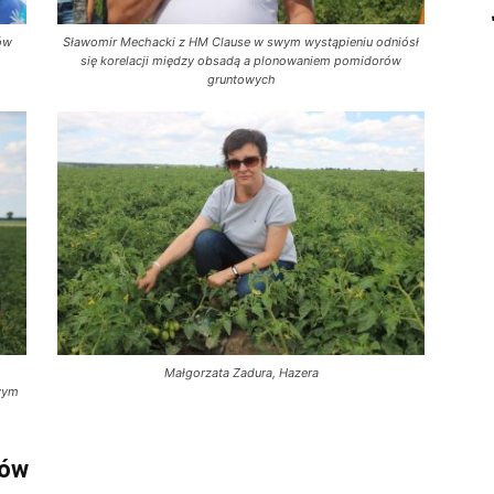
rów
Sławomir Mechacki z HM Clause w swym wystąpieniu odniósł
się korelacji między obsadą a plonowaniem pomidorów
gruntowych
u
Małgorzata Zadura, Hazera
wym
rów