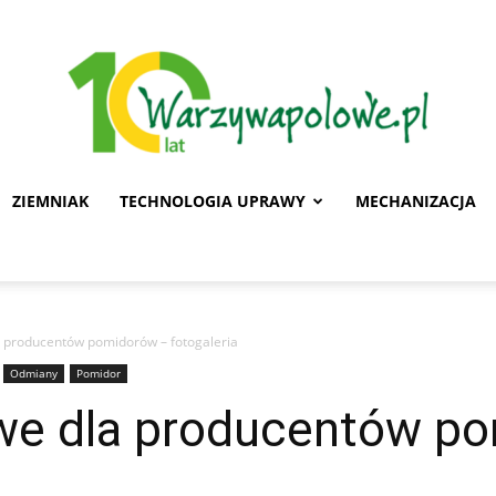
ZIEMNIAK
TECHNOLOGIA UPRAWY
MECHANIZACJA
Warzywa
a producentów pomidorów – fotogaleria
Odmiany
Pomidor
Polowe
we dla producentów p