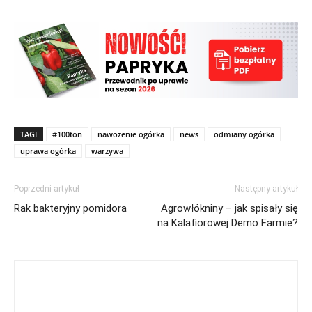
TAGI
#100ton
nawożenie ogórka
news
odmiany ogórka
uprawa ogórka
warzywa
Poprzedni artykuł
Następny artykuł
Rak bakteryjny pomidora
Agrowłókniny – jak spisały się
na Kalafiorowej Demo Farmie?