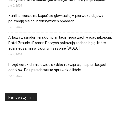
sie 6, 2026
Xanthomonas na kapuście głowiastej – pierwsze objawy
pojawiają się po intensywnych opadach
sie 5, 2026
Arbuzy z sandomierskich plantacji mogą zachwycać jakością.
Rafał Żmuda i Roman Parzych pokazują technologię, która
zdała egzamin w trudnym sezonie [WIDEO]
sie 4, 2026
Przędziorek chmielowiec szybko rozwija się na plantacjach
ogórków. Po upałach warto sprawdzić liście
sie 3, 2026
Najnowszy film