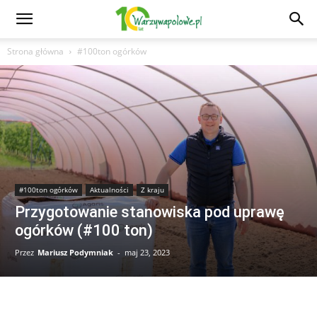
Strona główna
#100ton ogórków
#100ton ogórków
Aktualności
Z kraju
Przygotowanie stanowiska pod uprawę
ogórków (#100 ton)
Przez
Mariusz Podymniak
-
maj 23, 2023