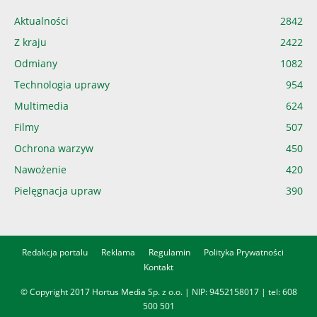
Aktualności
2842
Z kraju
2422
Odmiany
1082
Technologia uprawy
954
Multimedia
624
Filmy
507
Ochrona warzyw
450
Nawożenie
420
Pielęgnacja upraw
390
Redakcja portalu
Reklama
Regulamin
Polityka Prywatności
Kontakt
© Copyright 2017 Hortus Media Sp. z o.o. | NIP: 9452158017 | tel:
608
500 501