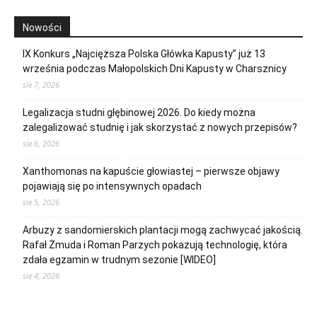
Nowości
IX Konkurs „Najcięższa Polska Główka Kapusty” już 13
września podczas Małopolskich Dni Kapusty w Charsznicy
sie 7, 2026
Legalizacja studni głębinowej 2026. Do kiedy można
zalegalizować studnię i jak skorzystać z nowych przepisów?
sie 6, 2026
Xanthomonas na kapuście głowiastej – pierwsze objawy
pojawiają się po intensywnych opadach
sie 5, 2026
Arbuzy z sandomierskich plantacji mogą zachwycać jakością.
Rafał Żmuda i Roman Parzych pokazują technologię, która
zdała egzamin w trudnym sezonie [WIDEO]
sie 4, 2026