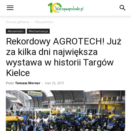
Strona główna
Aktualności
Aktualności
Mechanizacja
Rekordowy AGROTECH! Już
za kilka dni największa
wystawa w historii Targów
Kielce
Przez
Tomasz Werner
-
mar 23, 2015