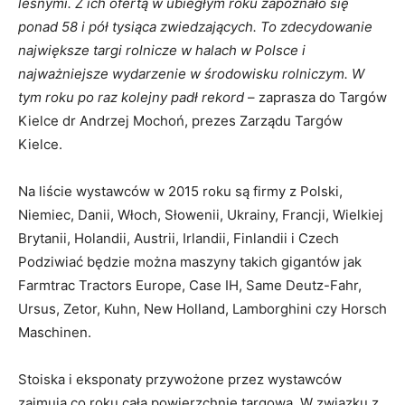
leśnymi. Z ich ofertą w ubiegłym roku zapoznało się
ponad 58 i pół tysiąca zwiedzających. To zdecydowanie
największe targi rolnicze w halach w Polsce i
najważniejsze wydarzenie w środowisku rolniczym. W
tym roku po raz kolejny padł rekord
– zaprasza do Targów
Kielce dr Andrzej Mochoń, prezes Zarządu Targów
Kielce.
Na liście wystawców w 2015 roku są firmy z Polski,
Niemiec, Danii, Włoch, Słowenii, Ukrainy, Francji, Wielkiej
Brytanii, Holandii, Austrii, Irlandii, Finlandii i Czech
Podziwiać będzie można maszyny takich gigantów jak
Farmtrac Tractors Europe, Case IH, Same Deutz-Fahr,
Ursus, Zetor, Kuhn, New Holland, Lamborghini czy Horsch
Maschinen.
Stoiska i eksponaty przywożone przez wystawców
zajmują co roku całą powierzchnię targową. W związku z