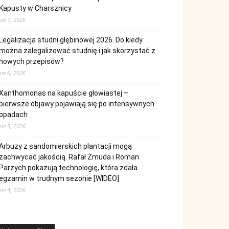
Kapusty w Charsznicy
sie 7, 2026
Legalizacja studni głębinowej 2026. Do kiedy
można zalegalizować studnię i jak skorzystać z
nowych przepisów?
sie 6, 2026
Xanthomonas na kapuście głowiastej –
pierwsze objawy pojawiają się po intensywnych
opadach
sie 5, 2026
Arbuzy z sandomierskich plantacji mogą
zachwycać jakością. Rafał Żmuda i Roman
Parzych pokazują technologię, która zdała
egzamin w trudnym sezonie [WIDEO]
sie 4, 2026