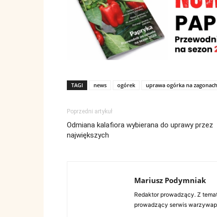
TAGI
news
ogórek
uprawa ogórka na zagonac
Poprzedni artykuł
Odmiana kalafiora wybierana do uprawy przez
największych
Mariusz Podymniak
Redaktor prowadzący. Z tema
prowadzący serwis warzywap