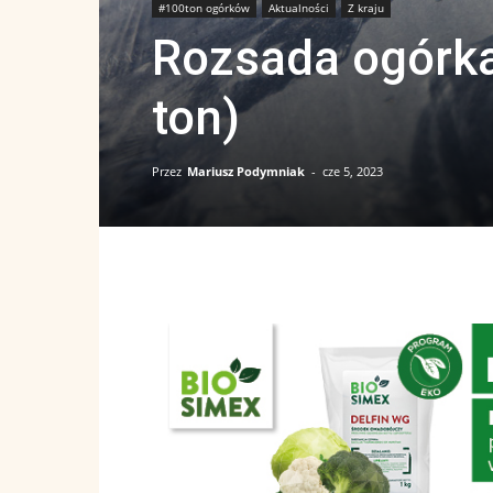
#100ton ogórków
Aktualności
Z kraju
Rozsada ogórka
ton)
Przez
Mariusz Podymniak
-
cze 5, 2023