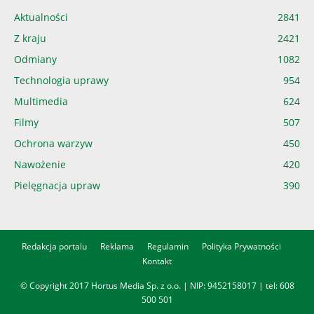
Aktualności
2841
Z kraju
2421
Odmiany
1082
Technologia uprawy
954
Multimedia
624
Filmy
507
Ochrona warzyw
450
Nawożenie
420
Pielęgnacja upraw
390
Redakcja portalu
Reklama
Regulamin
Polityka Prywatności
Kontakt
© Copyright 2017 Hortus Media Sp. z o.o. | NIP: 9452158017 | tel:
608
500 501