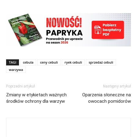
TAGI
cebula
ceny cebuli
ryek cebuli
sprzedaż cebuli
warzywa
Poprzedni artykuł
Następny artykuł
Zmiany w etykietach ważnych
Oparzenia słoneczne na
środków ochrony dla warzyw
owocach pomidorów