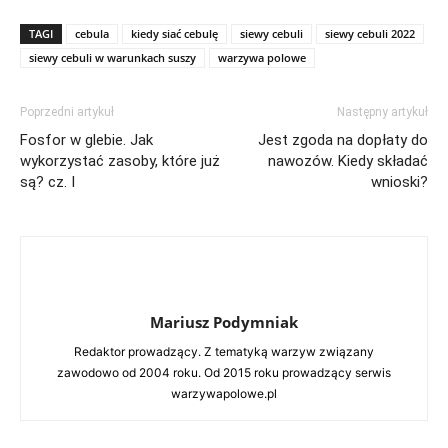
TAGI
cebula
kiedy siać cebulę
siewy cebuli
siewy cebuli 2022
siewy cebuli w warunkach suszy
warzywa polowe
Poprzedni artykuł
Następny artykuł
Fosfor w glebie. Jak
Jest zgoda na dopłaty do
wykorzystać zasoby, które już
nawozów. Kiedy składać
są? cz. I
wnioski?
Mariusz Podymniak
Redaktor prowadzący. Z tematyką warzyw związany
zawodowo od 2004 roku. Od 2015 roku prowadzący serwis
warzywapolowe.pl