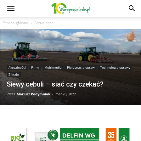
Strona główna
Aktualności
Aktualności
Filmy
Multimedia
Pielęgnacja upraw
Technologia uprawy
Z kraju
Siewy cebuli – siać czy czekać?
Przez
Mariusz Podymniak
-
mar 28, 2022