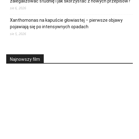
zalegalizować studnię i jak skorzystać z nowych przepisów?
sie 6, 2026
Xanthomonas na kapuście głowiastej – pierwsze objawy
pojawiają się po intensywnych opadach
sie 5, 2026
Najnowszy film