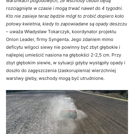
warunkach pogodowych, że wschody cebuli będą
rozciągnięte w czasie i mogą trwać nawet do 4 tygodni.
Kto nie zasieje teraz będzie mógł to zrobić dopiero koło
połowy kwietnia, kiedy to zapowiadane są opady deszczu
– uważa Władysław Tokarczyk, koordynator projektu
Onion Leader, firmy Syngenta. Jego zdaniem mimo
deficytu wilgoci siewy nie powinny być zbyt głębokie i
najlepiej umieścić nasiona na głębokści 2-2,5 cm. Przy
zbyt głębokim siewie, w sytuacji gdyby wystąpiły opady i
doszło do zagęszczenia (zaskorupienia) wierzchniej
warstwy gleby, wschody mogą być utrudnione.