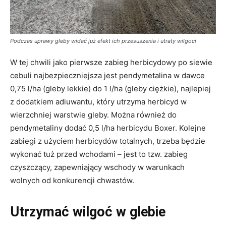
Podczas uprawy gleby widać już efekt ich przesuszenia i utraty wilgoci
W tej chwili jako pierwsze zabieg herbicydowy po siewie
cebuli najbezpieczniejsza jest pendymetalina w dawce
0,75 l/ha (gleby lekkie) do 1 l/ha (gleby ciężkie), najlepiej
z dodatkiem adiuwantu, który utrzyma herbicyd w
wierzchniej warstwie gleby. Można również do
pendymetaliny dodać 0,5 l/ha herbicydu Boxer. Kolejne
zabiegi z użyciem herbicydów totalnych, trzeba będzie
wykonać tuż przed wchodami – jest to tzw. zabieg
czyszczący, zapewniający wschody w warunkach
wolnych od konkurencji chwastów.
Utrzymać wilgoć w glebie