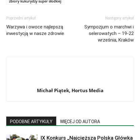
zbiory kukurydzy super słodkiej
Poprzedni artykuł
Następny artykuł
Warzywa i owoce najlepszą
Sympozjum o marchwi i
inwestycją w nasze zdrowie
selerowatych – 19-22
września, Kraków
Michał Piątek, Hortus Media
PODOBNE ARTYKUŁY
WIĘCEJ OD AUTORA
IX Konkurs „Najcięższa Polska Główka