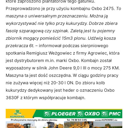
które zaproszono plantatorów tego gatunku.
Przeprowadzono je przy użyciu kombajnu Oxbo 2475.
To
maszyna o uniwersalnym przeznaczeniu. Można ją
wykorzystywać nie tylko przy kukurydzy. Dobrze zbiera
fasolę szparagową czy szpinak. Zaletą jest tu pojemny
zbiornik mogący pomieścić 15m3 plonu. Udźwig kosza
przekracza 6t.
– informował podczas sierpniowego
spotkania Remigiusz Weżgowiec z firmy Agrowiec, która
jest dystrybutorem m.in. marki Oxbo. Kombajn został
wyposażony w silnik John Deere 9,0 l III o mocy 275 KM.
Maszyna ta jest dość oszczędna. W ciągu godziny pracy
nie zużywa więcej niż 20-30 l ON. Do zbioru kolb
kukurydzy dedykowany jest heder o oznaczeniu Oxbo
3630F z którym współpracuje kombajn.