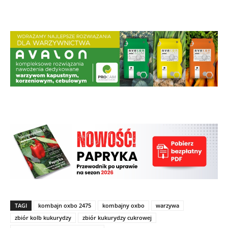
TAGI
kombajn oxbo 2475
kombajny oxbo
warzywa
zbiór kolb kukurydzy
zbiór kukurydzy cukrowej