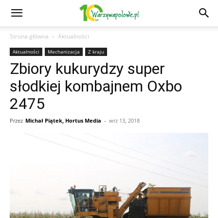
Strona główna
Aktualności
Aktualności
Mechanizacja
Z kraju
Zbiory kukurydzy super
słodkiej kombajnem Oxbo
2475
Przez
Michał Piątek, Hortus Media
-
wrz 13, 2018