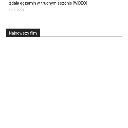
zdała egzamin w trudnym sezonie [WIDEO]
sie 4, 2026
Najnowszy film