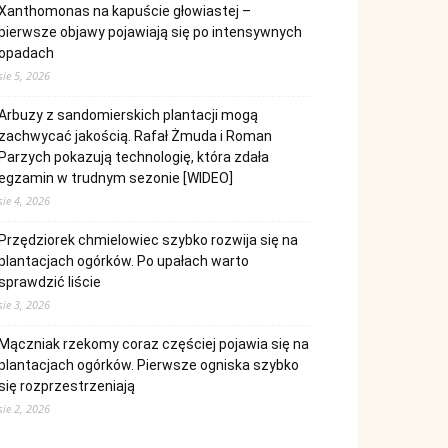
Xanthomonas na kapuście głowiastej –
pierwsze objawy pojawiają się po intensywnych
opadach
sie 5, 2026
Arbuzy z sandomierskich plantacji mogą
zachwycać jakością. Rafał Żmuda i Roman
Parzych pokazują technologię, która zdała
egzamin w trudnym sezonie [WIDEO]
sie 4, 2026
Przędziorek chmielowiec szybko rozwija się na
plantacjach ogórków. Po upałach warto
sprawdzić liście
sie 3, 2026
Mączniak rzekomy coraz częściej pojawia się na
plantacjach ogórków. Pierwsze ogniska szybko
się rozprzestrzeniają
sie 2, 2026