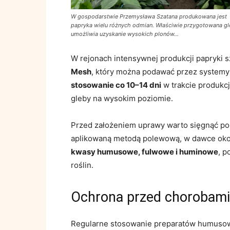
W gospodarstwie Przemysława Szatana produkowana jest
papryka wielu różnych odmian. Właściwie przygotowana g
umożliwia uzyskanie wysokich plonów…
W rejonach intensywnej produkcji papryki 
Mesh
, który można podawać przez system
stosowanie co 10–14 dni
w trakcie produkc
gleby na wysokim poziomie.
Przed założeniem uprawy warto sięgnąć p
aplikowaną metodą polewową, w dawce ok
kwasy humusowe, fulwowe i huminowe
, p
roślin.
Ochrona przed chorobam
Regularne stosowanie preparatów humusow