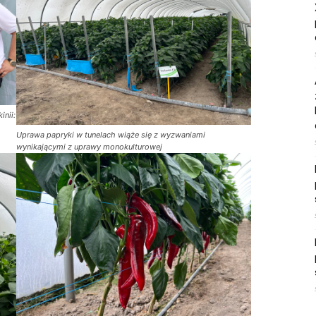
inii:
Uprawa papryki w tunelach wiąże się z wyzwaniami
wynikającymi z uprawy monokulturowej