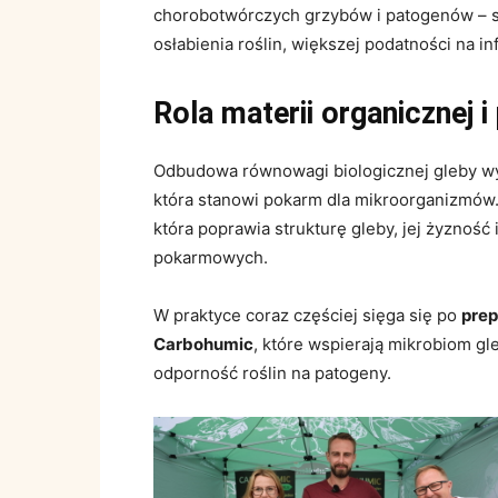
chorobotwórczych grzybów i patogenów – s
osłabienia roślin, większej podatności na i
Rola materii organicznej i
Odbudowa równowagi biologicznej gleby wy
która stanowi pokarm dla mikroorganizmów
która poprawia strukturę gleby, jej żyznoś
pokarmowych.
W praktyce coraz częściej sięga się po
pre
Carbohumic
, które wspierają mikrobiom g
odporność roślin na patogeny.