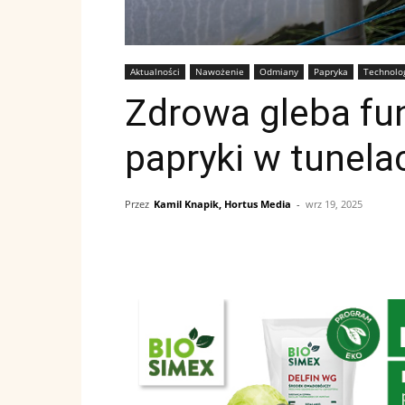
Aktualności
Nawożenie
Odmiany
Papryka
Technolo
Zdrowa gleba fu
papryki w tunela
Przez
Kamil Knapik, Hortus Media
-
wrz 19, 2025