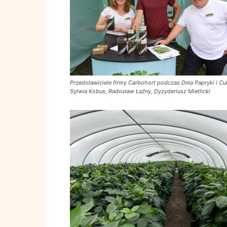
Przedstawiciele firmy Carbohort podczas Dnia Papryki i Cuk
Sylwia Kobus, Radosław Łaźny, Dyzyderiusz Mietlicki