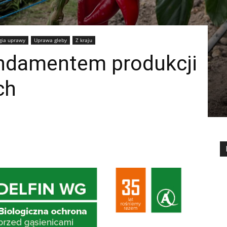
gia uprawy
Uprawa gleby
Z kraju
ndamentem produkcji
ch