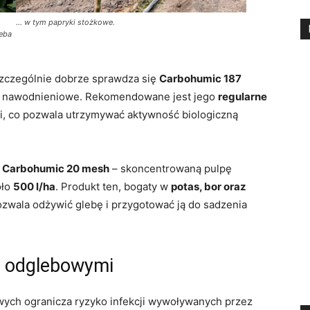
… w tym papryki stożkowe.
leba
szczególnie dobrze sprawdza się
Carbohumic 187
y nawodnieniowe. Rekomendowane jest jego
regularne
ji, co pozwala utrzymywać aktywność biologiczną
o
Carbohumic 20 mesh
– skoncentrowaną pulpę
oło
500 l/ha
. Produkt ten, bogaty w
potas, bor oraz
ozwala odżywić glebę i przygotować ją do sadzenia
i odglebowymi
ych ogranicza ryzyko infekcji wywoływanych przez