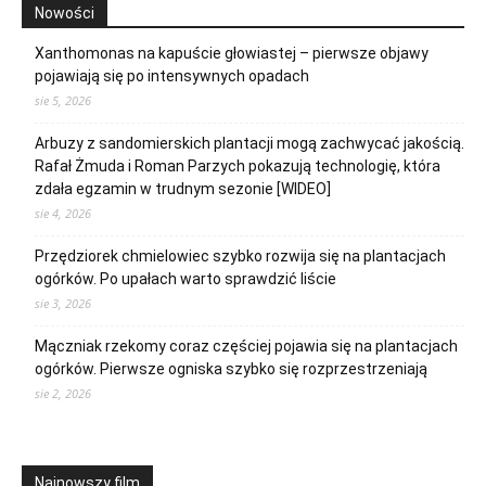
Nowości
Xanthomonas na kapuście głowiastej – pierwsze objawy
pojawiają się po intensywnych opadach
sie 5, 2026
Arbuzy z sandomierskich plantacji mogą zachwycać jakością.
Rafał Żmuda i Roman Parzych pokazują technologię, która
zdała egzamin w trudnym sezonie [WIDEO]
sie 4, 2026
Przędziorek chmielowiec szybko rozwija się na plantacjach
ogórków. Po upałach warto sprawdzić liście
sie 3, 2026
Mączniak rzekomy coraz częściej pojawia się na plantacjach
ogórków. Pierwsze ogniska szybko się rozprzestrzeniają
sie 2, 2026
Najnowszy film