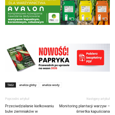
TAGI
analiza gleby
analiza wody
Poprzedni artykuł
Następny artykuł
Przeciwdziałanie kiełkowaniu
Monitoring plantacji warzyw –
bulw ziemniaków w
śmietka kapuściana