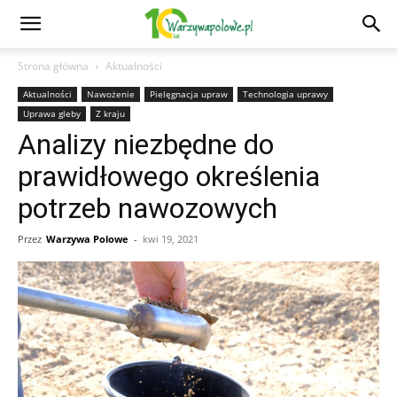
Strona główna
Aktualności
Aktualności
Nawożenie
Pielęgnacja upraw
Technologia uprawy
Uprawa gleby
Z kraju
Analizy niezbędne do
prawidłowego określenia
potrzeb nawozowych
Przez
Warzywa Polowe
-
kwi 19, 2021