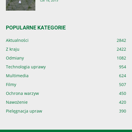
cze 18, 2015
POPULARNE KATEGORIE
Aktualności
2842
Z kraju
2422
Odmiany
1082
Technologia uprawy
954
Multimedia
624
Filmy
507
Ochrona warzyw
450
Nawożenie
420
Pielęgnacja upraw
390