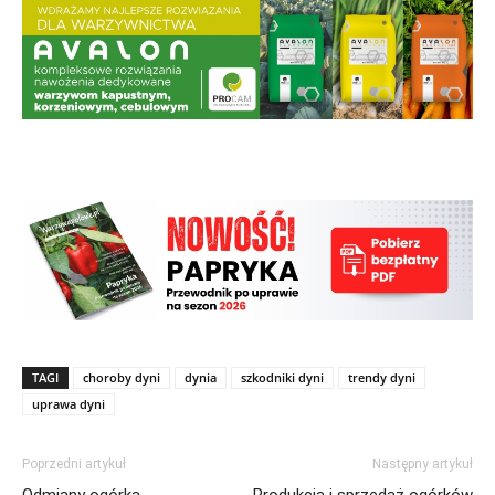
TAGI
choroby dyni
dynia
szkodniki dyni
trendy dyni
uprawa dyni
Poprzedni artykuł
Następny artykuł
Odmiany ogórka
Produkcja i sprzedaż ogórków