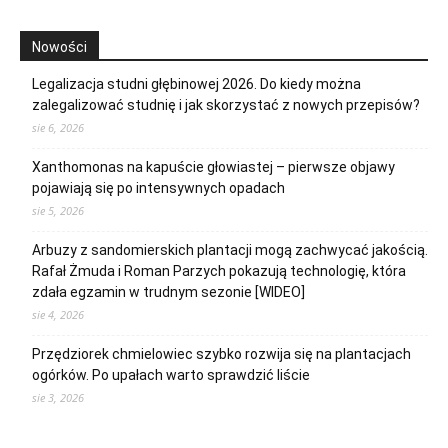
Nowości
Legalizacja studni głębinowej 2026. Do kiedy można
zalegalizować studnię i jak skorzystać z nowych przepisów?
sie 6, 2026
Xanthomonas na kapuście głowiastej – pierwsze objawy
pojawiają się po intensywnych opadach
sie 5, 2026
Arbuzy z sandomierskich plantacji mogą zachwycać jakością.
Rafał Żmuda i Roman Parzych pokazują technologię, która
zdała egzamin w trudnym sezonie [WIDEO]
sie 4, 2026
Przędziorek chmielowiec szybko rozwija się na plantacjach
ogórków. Po upałach warto sprawdzić liście
sie 3, 2026