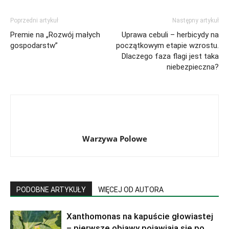
Poprzedni artykuł
Następny artykuł
Premie na „Rozwój małych
Uprawa cebuli – herbicydy na
gospodarstw”
początkowym etapie wzrostu.
Dlaczego faza flagi jest taka
niebezpieczna?
Warzywa Polowe
PODOBNE ARTYKUŁY
WIĘCEJ OD AUTORA
Xanthomonas na kapuście głowiastej
– pierwsze objawy pojawiają się po