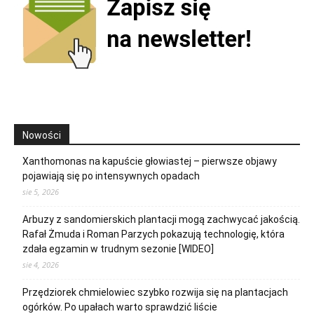
Nowości
Xanthomonas na kapuście głowiastej – pierwsze objawy
pojawiają się po intensywnych opadach
sie 5, 2026
Arbuzy z sandomierskich plantacji mogą zachwycać jakością.
Rafał Żmuda i Roman Parzych pokazują technologię, która
zdała egzamin w trudnym sezonie [WIDEO]
sie 4, 2026
Przędziorek chmielowiec szybko rozwija się na plantacjach
ogórków. Po upałach warto sprawdzić liście