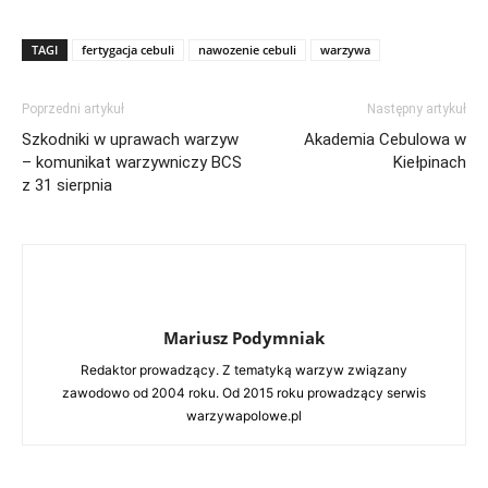
TAGI
fertygacja cebuli
nawozenie cebuli
warzywa
Poprzedni artykuł
Następny artykuł
Szkodniki w uprawach warzyw
Akademia Cebulowa w
– komunikat warzywniczy BCS
Kiełpinach
z 31 sierpnia
Mariusz Podymniak
Redaktor prowadzący. Z tematyką warzyw związany
zawodowo od 2004 roku. Od 2015 roku prowadzący serwis
warzywapolowe.pl