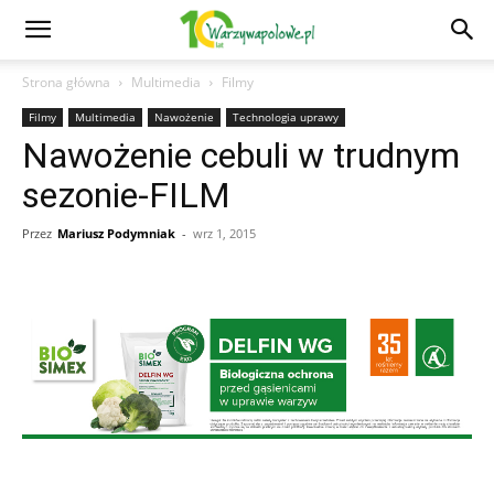
Strona główna
Multimedia
Filmy
Filmy
Multimedia
Nawożenie
Technologia uprawy
Nawożenie cebuli w trudnym
sezonie-FILM
Przez
Mariusz Podymniak
-
wrz 1, 2015