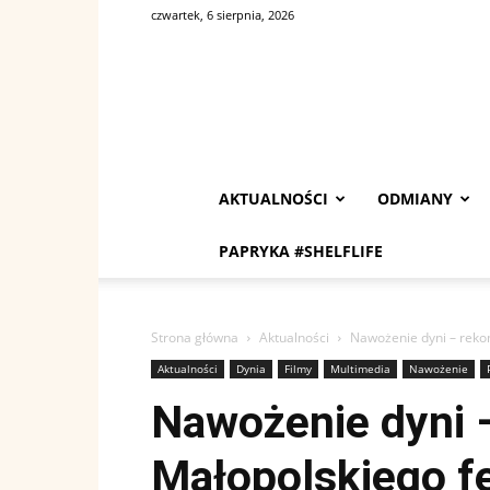
czwartek, 6 sierpnia, 2026
AKTUALNOŚCI
ODMIANY
PAPRYKA #SHELFLIFE
Strona główna
Aktualności
Nawożenie dyni – reko
Aktualności
Dynia
Filmy
Multimedia
Nawożenie
Nawożenie dyni 
Małopolskiego fe