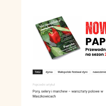
TAGI
dynia
Małopolski festiwal dyni
nawożenie
Poprzedni artykuł
Pory, selery i marchew – warsztaty polowe w
Maszkowicach