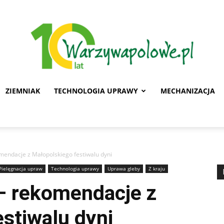
ZIEMNIAK
TECHNOLOGIA UPRAWY
MECHANIZACJA
Warzywa
mendacje z Małopolskiego festiwalu dyni
Pielęgnacja upraw
Technologia uprawy
Uprawa gleby
Z kraju
Polowe
– rekomendacje z
stiwalu dyni