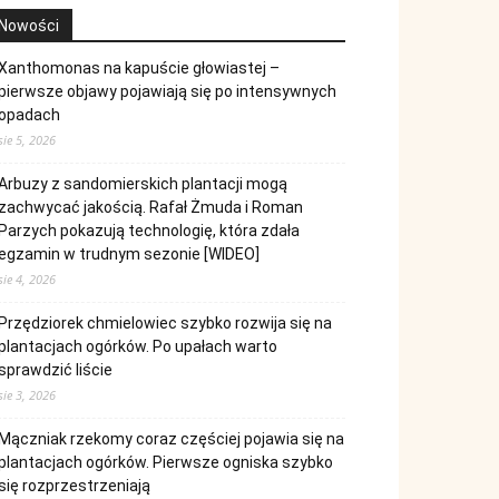
Nowości
Xanthomonas na kapuście głowiastej –
pierwsze objawy pojawiają się po intensywnych
opadach
sie 5, 2026
Arbuzy z sandomierskich plantacji mogą
zachwycać jakością. Rafał Żmuda i Roman
Parzych pokazują technologię, która zdała
egzamin w trudnym sezonie [WIDEO]
sie 4, 2026
Przędziorek chmielowiec szybko rozwija się na
plantacjach ogórków. Po upałach warto
sprawdzić liście
sie 3, 2026
Mączniak rzekomy coraz częściej pojawia się na
plantacjach ogórków. Pierwsze ogniska szybko
się rozprzestrzeniają