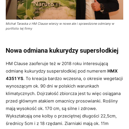
Michał Taraska z HM Clause wierzy w nowe ale i sprawdzone odmiany w
portfolio tej firmy
Nowa odmiana kukurydzy supersłodkiej
HM Clause zaoferuje też w 2018 roku interesującą
odmianę kukurydzy suspersłodkiej pod numerem
HMX
4351 YS
. To kreacja bardzo wczesna, o okresie wegetacji
wynoszącym ok. 90 dni w polskich warunkach
klimatycznych. Dojrzałość zbiorcza jest tu więc osiągana
przed głównym atakiem omacnicy prosowianki. Rośliny
mają wysokość ok. 170 cm, są silne i zdrowe.
Wykształcają one kolby o przeciętnej długości 22,5cm,
średnicy 5cm i z 18 rzędami. Ziarniaki mają ok. 11m