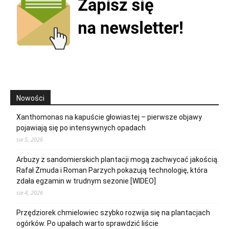
Nowości
Xanthomonas na kapuście głowiastej – pierwsze objawy
pojawiają się po intensywnych opadach
sie 5, 2026
Arbuzy z sandomierskich plantacji mogą zachwycać jakością.
Rafał Żmuda i Roman Parzych pokazują technologię, która
zdała egzamin w trudnym sezonie [WIDEO]
sie 4, 2026
Przędziorek chmielowiec szybko rozwija się na plantacjach
ogórków. Po upałach warto sprawdzić liście