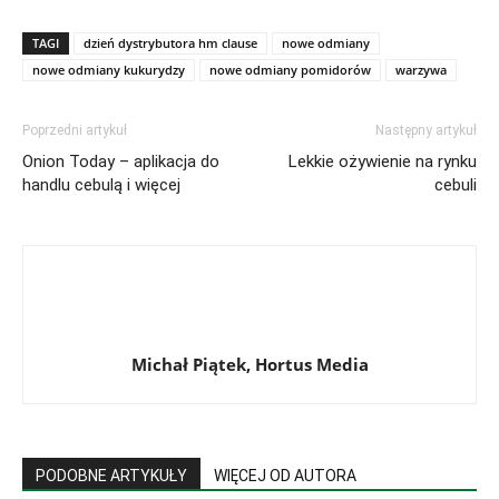
TAGI
dzień dystrybutora hm clause
nowe odmiany
nowe odmiany kukurydzy
nowe odmiany pomidorów
warzywa
Poprzedni artykuł
Następny artykuł
Onion Today – aplikacja do
Lekkie ożywienie na rynku
handlu cebulą i więcej
cebuli
Michał Piątek, Hortus Media
PODOBNE ARTYKUŁY
WIĘCEJ OD AUTORA