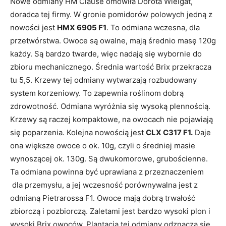
Nowe odmiany HM Clause omówiła Dorota Wielgat,
doradca tej firmy. W gronie pomidorów polowych jedną z
nowości jest
HMX 6905 F1
. To odmiana wczesna, dla
przetwórstwa. Owoce są owalne, mają średnio masę 120g
każdy. Są bardzo twarde, więc nadają się wybornie do
zbioru mechanicznego. Średnia wartość Brix przekracza
tu 5,5. Krzewy tej odmiany wytwarzają rozbudowany
system korzeniowy. To zapewnia roślinom dobrą
zdrowotność. Odmiana wyróżnia się wysoką plennością.
Krzewy są raczej kompaktowe, na owocach nie pojawiają
się poparzenia. Kolejna nowością jest
CLX C317 F1.
Daje
ona większe owoce o ok. 10g, czyli o średniej masie
wynoszącej ok. 130g. Są dwukomorowe, grubościenne.
Ta odmiana powinna być uprawiana z przeznaczeniem
dla przemysłu, a jej wczesność porównywalna jest z
odmianą Pietrarossa F1. Owoce mają dobrą trwałość
zbiorczą i pozbiorczą. Zaletami jest bardzo wysoki plon i
wysoki Brix owoców. Plantacja tej odmiany odznacza się