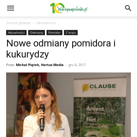
Strona główna
Aktualności
Aktualności
Odmiany
Pomidor
Z kraju
Nowe odmiany pomidora i
kukurydzy
Przez
Michał Piątek, Hortus Media
-
gru 8, 2017