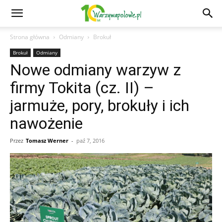
Strona główna
Odmiany
Brokuł
Brokuł
Odmiany
Nowe odmiany warzyw z
firmy Tokita (cz. II) –
jarmuże, pory, brokuły i ich
nawożenie
Przez
Tomasz Werner
-
paź 7, 2016