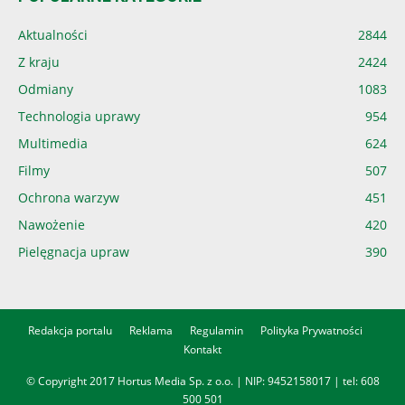
Aktualności
2844
Z kraju
2424
Odmiany
1083
Technologia uprawy
954
Multimedia
624
Filmy
507
Ochrona warzyw
451
Nawożenie
420
Pielęgnacja upraw
390
Redakcja portalu
Reklama
Regulamin
Polityka Prywatności
Kontakt
© Copyright 2017 Hortus Media Sp. z o.o. | NIP: 9452158017 | tel:
608
500 501