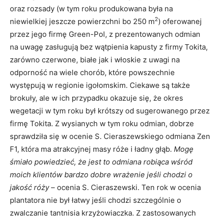
oraz rozsady (w tym roku produkowana była na
2
niewielkiej jeszcze powierzchni bo 250 m
) oferowanej
przez jego firmę Green-Pol, z prezentowanych odmian
na uwagę zasługują bez wątpienia kapusty z firmy Tokita,
zarówno czerwone, białe jak i włoskie z uwagi na
odporność na wiele chorób, które powszechnie
występują w regionie igołomskim. Ciekawe są także
brokuły, ale w ich przypadku okazuje się, że okres
wegetacji w tym roku był krótszy od sugerowanego przez
firmę Tokita. Z wysianych w tym roku odmian, dobrze
sprawdziła się w ocenie S. Cieraszewskiego odmiana Zen
F1, która ma atrakcyjnej masy róże i ładny głąb.
Mogę
śmiało powiedzieć, że jest to odmiana robiąca wśród
moich klientów bardzo dobre wrażenie jeśli chodzi o
jakość róży
– ocenia S. Cieraszewski. Ten rok w ocenia
plantatora nie był łatwy jeśli chodzi szczególnie o
zwalczanie tantnisia krzyżowiaczka. Z zastosowanych