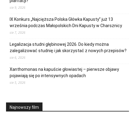
plantacji?
sie 9, 2026
IX Konkurs „Najcięższa Polska Główka Kapusty” już 13
września podczas Małopolskich Dni Kapusty w Charsznicy
sie 7, 2026
Legalizacja studni głębinowej 2026. Do kiedy można
zalegalizować studnię i jak skorzystać z nowych przepisów?
sie 6, 2026
Xanthomonas na kapuście głowiastej – pierwsze objawy
pojawiają się po intensywnych opadach
sie 5, 2026
Najnowszy film