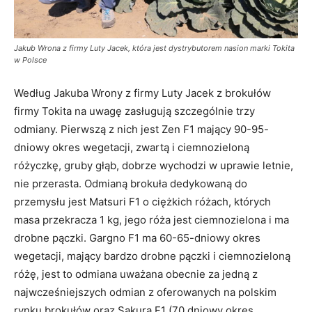
Jakub Wrona z firmy Luty Jacek, która jest dystrybutorem nasion marki Tokita
w Polsce
Według Jakuba Wrony z firmy Luty Jacek z brokułów
firmy Tokita na uwagę zasługują szczególnie trzy
odmiany. Pierwszą z nich jest Zen F1 mający 90-95-
dniowy okres wegetacji, zwartą i ciemnozieloną
różyczkę, gruby głąb, dobrze wychodzi w uprawie letnie,
nie przerasta. Odmianą brokuła dedykowaną do
przemysłu jest Matsuri F1 o ciężkich różach, których
masa przekracza 1 kg, jego róża jest ciemnozielona i ma
drobne pączki. Gargno F1 ma 60-65-dniowy okres
wegetacji, mający bardzo drobne pączki i ciemnozieloną
różę, jest to odmiana uważana obecnie za jedną z
najwcześniejszych odmian z oferowanych na polskim
rynku brokułów oraz Sakura F1 (70 dniowy okres