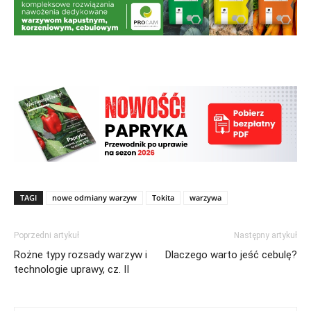
TAGI
nowe odmiany warzyw
Tokita
warzywa
Poprzedni artykuł
Następny artykuł
Rożne typy rozsady warzyw i
Dlaczego warto jeść cebulę?
technologie uprawy, cz. II