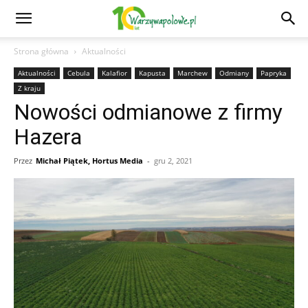
Strona główna
Aktualności
Aktualności
Cebula
Kalafior
Kapusta
Marchew
Odmiany
Papryka
Z kraju
Nowości odmianowe z firmy
Hazera
Przez
Michał Piątek, Hortus Media
-
gru 2, 2021