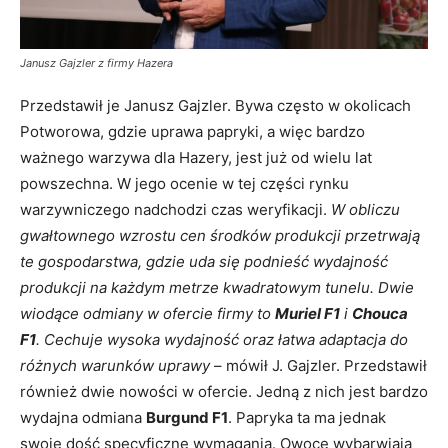
Janusz Gajzler z firmy Hazera
Przedstawił je Janusz Gajzler. Bywa często w okolicach
Potworowa, gdzie uprawa papryki, a więc bardzo
ważnego warzywa dla Hazery, jest już od wielu lat
powszechna. W jego ocenie w tej części rynku
warzywniczego nadchodzi czas weryfikacji.
W obliczu
gwałtownego wzrostu cen środków produkcji przetrwają
te gospodarstwa, gdzie uda się podnieść wydajność
produkcji na każdym metrze kwadratowym tunelu. Dwie
wiodące odmiany w ofercie firmy to
Muriel F1
i
Chouca
F1
. Cechuje wysoka wydajność oraz łatwa adaptacja do
różnych warunków uprawy
– mówił J. Gajzler. Przedstawił
również dwie nowości w ofercie. Jedną z nich jest bardzo
wydajna odmiana
Burgund F1
. Papryka ta ma jednak
swoje dość specyficzne wymagania. Owoce wybarwiają