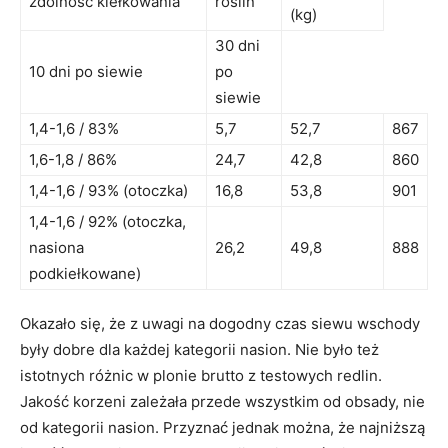
zdolność kiełkowania
roślin
(kg)
30 dni
10 dni po siewie
po
siewie
1,4-1,6 / 83%
5,7
52,7
867
1,6-1,8 / 86%
24,7
42,8
860
1,4-1,6 / 93% (otoczka)
16,8
53,8
901
1,4-1,6 / 92% (otoczka,
nasiona
26,2
49,8
888
podkiełkowane)
Okazało się, że z uwagi na dogodny czas siewu wschody
były dobre dla każdej kategorii nasion. Nie było też
istotnych różnic w plonie brutto z testowych redlin.
Jakość korzeni zależała przede wszystkim od obsady, nie
od kategorii nasion. Przyznać jednak można, że najniższą