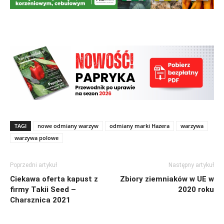
TAGI
nowe odmiany warzyw
odmiany marki Hazera
warzywa
warzywa polowe
Poprzedni artykuł
Następny artykuł
Ciekawa oferta kapust z
Zbiory ziemniaków w UE w
firmy Takii Seed –
2020 roku
Charsznica 2021