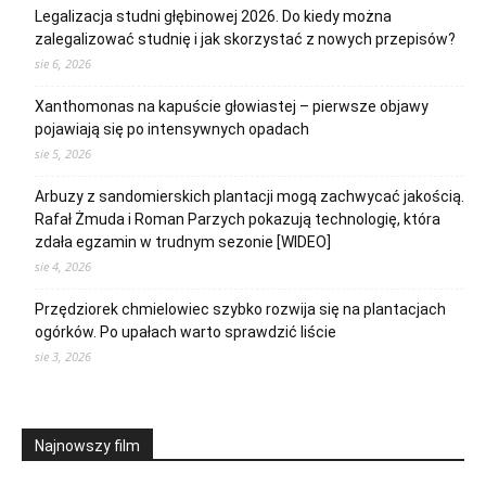
Legalizacja studni głębinowej 2026. Do kiedy można
zalegalizować studnię i jak skorzystać z nowych przepisów?
sie 6, 2026
Xanthomonas na kapuście głowiastej – pierwsze objawy
pojawiają się po intensywnych opadach
sie 5, 2026
Arbuzy z sandomierskich plantacji mogą zachwycać jakością.
Rafał Żmuda i Roman Parzych pokazują technologię, która
zdała egzamin w trudnym sezonie [WIDEO]
sie 4, 2026
Przędziorek chmielowiec szybko rozwija się na plantacjach
ogórków. Po upałach warto sprawdzić liście
sie 3, 2026
Najnowszy film