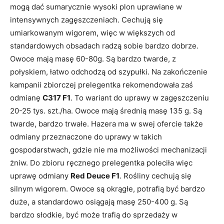
mogą dać sumarycznie wysoki plon uprawiane w
intensywnych zagęszczeniach. Cechują się
umiarkowanym wigorem, więc w większych od
standardowych obsadach radzą sobie bardzo dobrze.
Owoce mają masę 60-80g. Są bardzo twarde, z
połyskiem, łatwo odchodzą od szypułki. Na zakończenie
kampanii zbiorczej prelegentka rekomendowała zaś
odmianę
C317 F1
. To wariant do uprawy w zagęszczeniu
20-25 tys. szt./ha. Owoce mają średnią masę 135 g. Są
twarde, bardzo trwałe. Hazera ma w swej ofercie także
odmiany przeznaczone do uprawy w takich
gospodarstwach, gdzie nie ma możliwości mechanizacji
żniw. Do zbioru ręcznego prelegentka poleciła więc
uprawę odmiany
Red Deuce F1
. Rośliny cechują się
silnym wigorem. Owoce są okrągłe, potrafią być bardzo
duże, a standardowo osiągają masę 250-400 g. Są
bardzo słodkie, być może trafią do sprzedaży w