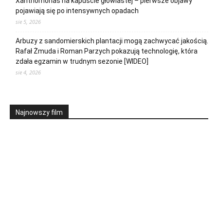
Xanthomonas na kapuście głowiastej – pierwsze objawy
pojawiają się po intensywnych opadach
sie 5, 2026
Arbuzy z sandomierskich plantacji mogą zachwycać jakością.
Rafał Żmuda i Roman Parzych pokazują technologię, która
zdała egzamin w trudnym sezonie [WIDEO]
sie 4, 2026
Najnowszy film