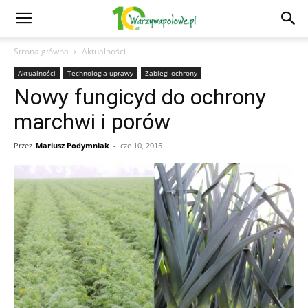
Strona główna
Aktualności
Aktualności
Technologia uprawy
Zabiegi ochrony
Nowy fungicyd do ochrony
marchwi i porów
Przez
Mariusz Podymniak
-
cze 10, 2015