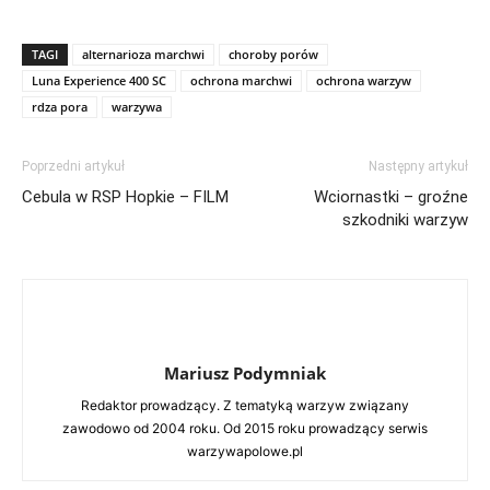
TAGI
alternarioza marchwi
choroby porów
Luna Experience 400 SC
ochrona marchwi
ochrona warzyw
rdza pora
warzywa
Poprzedni artykuł
Następny artykuł
Cebula w RSP Hopkie – FILM
Wciornastki – groźne
szkodniki warzyw
Mariusz Podymniak
Redaktor prowadzący. Z tematyką warzyw związany
zawodowo od 2004 roku. Od 2015 roku prowadzący serwis
warzywapolowe.pl