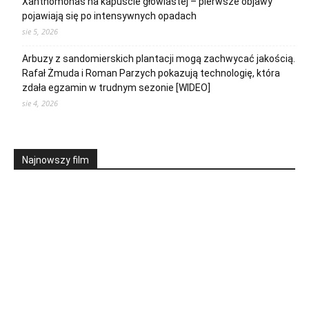
Xanthomonas na kapuście głowiastej – pierwsze objawy
pojawiają się po intensywnych opadach
sie 5, 2026
Arbuzy z sandomierskich plantacji mogą zachwycać jakością.
Rafał Żmuda i Roman Parzych pokazują technologię, która
zdała egzamin w trudnym sezonie [WIDEO]
sie 4, 2026
Najnowszy film