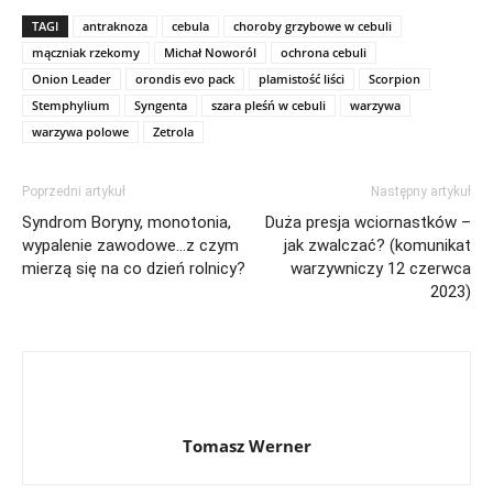
TAGI
antraknoza
cebula
choroby grzybowe w cebuli
mączniak rzekomy
Michał Noworól
ochrona cebuli
Onion Leader
orondis evo pack
plamistość liści
Scorpion
Stemphylium
Syngenta
szara pleśń w cebuli
warzywa
warzywa polowe
Zetrola
Poprzedni artykuł
Następny artykuł
Syndrom Boryny, monotonia,
Duża presja wciornastków –
wypalenie zawodowe…z czym
jak zwalczać? (komunikat
mierzą się na co dzień rolnicy?
warzywniczy 12 czerwca
2023)
Tomasz Werner