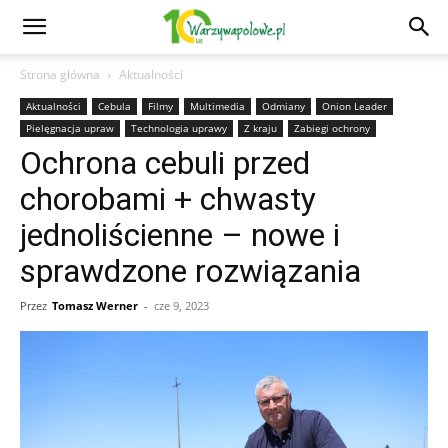
Strona główna
Aktualności
Aktualności
Cebula
Filmy
Multimedia
Odmiany
Onion Leader
Pielęgnacja upraw
Technologia uprawy
Z kraju
Zabiegi ochrony
Ochrona cebuli przed
chorobami + chwasty
jednoliścienne – nowe i
sprawdzone rozwiązania
Przez
Tomasz Werner
-
cze 9, 2023