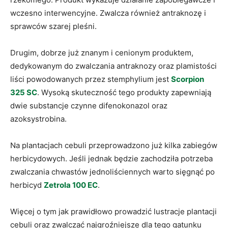
wczesno interwencyjne. Zwalcza również antraknozę i
sprawców szarej pleśni.
Drugim, dobrze już znanym i cenionym produktem,
dedykowanym do zwalczania antraknozy oraz plamistości
liści powodowanych przez stemphylium jest
Scorpion
325 SC
. Wysoką skuteczność tego produkty zapewniają
dwie substancje czynne difenokonazol oraz
azoksystrobina.
Na plantacjach cebuli przeprowadzono już kilka zabiegów
herbicydowych. Jeśli jednak będzie zachodziła potrzeba
zwalczania chwastów jednoliściennych warto sięgnąć po
herbicyd
Zetrola 100 EC
.
Więcej o tym jak prawidłowo prowadzić lustracje plantacji
cebuli oraz zwalczać najgroźniejsze dla tego gatunku