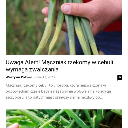
Uwaga Alert! Mączniak rzekomy w cebuli –
wymaga zwalczania
Warzywa Polowe
-
maj 17, 2023
0
Mączniak rzekomy cebuli to choroba, która niezwalczona w
odpowiednim czasie będzie negatywnie wpływała na kondycję
szczypioru, a to natychmiast przełoży się na możliwy do...