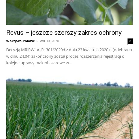
Revus – jeszcze szerszy zakres ochrony
Warzywa Polowe
-
kwi 30, 2020
0
Decyzją MRiRW nr: R–301/2020d z dnia 23 kwietnia 2020 r. (odebrana
w dniu 24.04) zakończony został proces rozszerzania rejestracji o
kolejne uprawy małoobszarowe w...