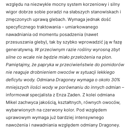
względu na niezwykle mocny system korzeniowy i silny
wigor dobrze sobie poradzi na słabszych stanowiskach i
zmęczonych uprawą glebach. Wymaga jednak dość
specyficznego traktowania – umiarkowanego
nawadniania od momentu posadzenia (nawet
przesuszania gleby), tak by szybko wprowadzić ją w fazę
generatywną.
W przeciwnym razie rośliny wyrosną zbyt
silne co wcale nie będzie miało przełożenia na plon.
Pamiętajmy, że papryka w przeciwieństwie do pomidorów
nie reaguje drobnieniem owoców w sytuacji lekkiego
deficytu wody. Odmiana Dragoney wymaga o około 30%
mniejszych ilości wody w porównaniu do innych odmian
–
informował specjalista z Enza Zaden. Z kolei odmiana
Mikel zachwyca jakością, kształtnych, równych owoców,
wybarwionych na czerwony kolor. Pod względem
uprawowym wymaga już bardziej intensywnego
nawożenia i nawadniania względem odmiany Dragoney.