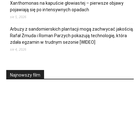
Xanthomonas na kapuście głowiastej – pierwsze objawy
pojawiają się po intensywnych opadach
sie 5, 2026
Arbuzy z sandomierskich plantacji mogą zachwycać jakością.
Rafał Żmuda i Roman Parzych pokazują technologię, która
zdała egzamin w trudnym sezonie [WIDEO]
sie 4, 2026
Najnowszy film