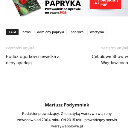
TAGI
news
odmiany papryki
papryka
warzywa
Poprzedni artykuł
Następny artykuł
Podaż ogórków niewielka a
Cebulowe Show w
ceny spadają
Więcławicach
Mariusz Podymniak
Redaktor prowadzący. Z tematyką warzyw związany
zawodowo od 2004 roku. Od 2015 roku prowadzący serwis
warzywapolowe.pl