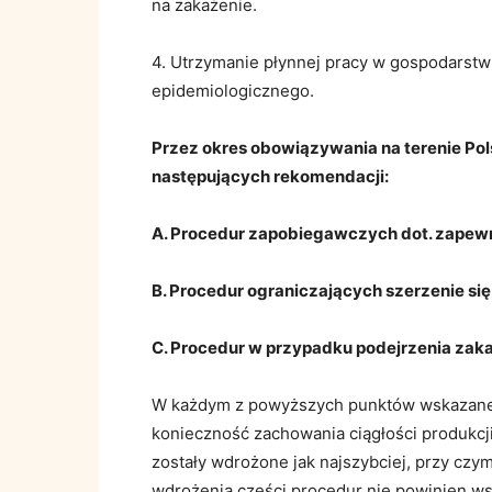
na zakażenie.
4. Utrzymanie płynnej pracy w gospodars
epidemiologicznego.
Przez okres obowiązywania na terenie Pols
następujących rekomendacji:
A. Procedur zapobiegawczych dot. zapewn
B. Procedur ograniczających szerzenie się
C. Procedur w przypadku podejrzenia zak
W każdym z powyższych punktów wskazane 
konieczność zachowania ciągłości produkcj
zostały wdrożone jak najszybciej, przy cz
wdrożenia części procedur nie powinien ws