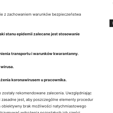
twie z zachowaniem warunków bezpieczeństwa
ki stanu epidemii zalecane jest stosowanie
ienia transportu i warunków kwarantanny.
 wirusa.
ażenia koronawirusem u pracownika.
zostały rekomendowane zalecenia. Uwzględniając
i zasadne jest, aby poszczególne elementy procedur
ym obiektywny brak możliwości natychmiastowego
trzymywać wdrożenia pozostałych ich części.