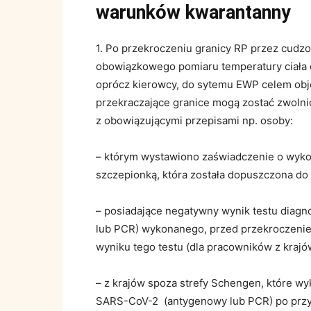
warunków kwarantanny
1. Po przekroczeniu granicy RP przez cudzo
obowiązkowego pomiaru temperatury ciała o
oprócz kierowcy, do sytemu EWP celem obj
przekraczające granice mogą zostać zwoln
z obowiązującymi przepisami np. osoby:
– którym wystawiono zaświadczenie o wyk
szczepionką, która została dopuszczona do 
– posiadające negatywny wynik testu dia
lub PCR) wykonanego, przed przekroczeniem
wyniku tego testu (dla pracowników z krajó
– z krajów spoza strefy Schengen, które wy
SARS-CoV-2 (antygenowy lub PCR) po przyj