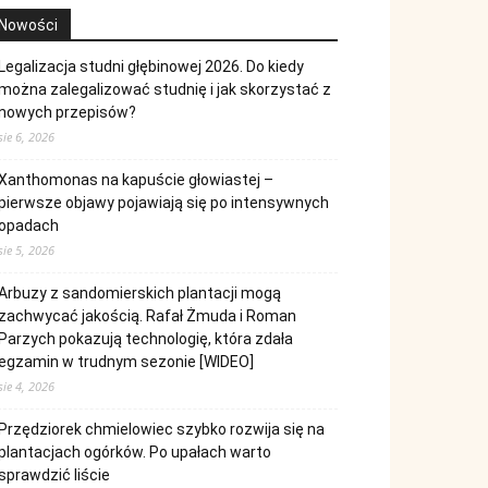
Nowości
Legalizacja studni głębinowej 2026. Do kiedy
można zalegalizować studnię i jak skorzystać z
nowych przepisów?
sie 6, 2026
Xanthomonas na kapuście głowiastej –
pierwsze objawy pojawiają się po intensywnych
opadach
sie 5, 2026
Arbuzy z sandomierskich plantacji mogą
zachwycać jakością. Rafał Żmuda i Roman
Parzych pokazują technologię, która zdała
egzamin w trudnym sezonie [WIDEO]
sie 4, 2026
Przędziorek chmielowiec szybko rozwija się na
plantacjach ogórków. Po upałach warto
sprawdzić liście