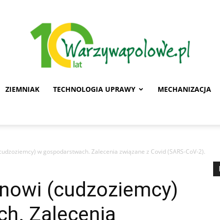
ZIEMNIAK
TECHNOLOGIA UPRAWY
MECHANIZACJA
Warzywa
cudzoziemcy) w gospodarstwach. Zalecenia związane z Covid (SARS-CoV-2).
Polowe
nowi (cudzoziemcy)
h. Zalecenia