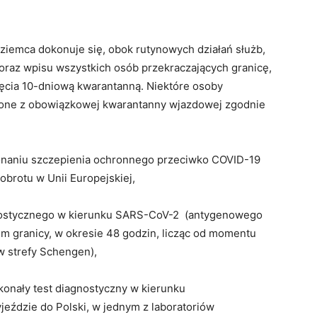
ziemca dokonuje się, obok rutynowych działań służb,
raz wpisu wszystkich osób przekraczających granicę,
ęcia 10-dniową kwarantanną. Niektóre osoby
ione z obowiązkowej kwarantanny wjazdowej zgodnie
onaniu szczepienia ochronnego przeciwko COVID-19
obrotu w Unii Europejskiej,
gnostycznego w kierunku SARS-CoV-2 (antygenowego
 granicy, w okresie 48 godzin, licząc od momentu
w strefy Schengen),
konały test diagnostyczny w kierunku
eździe do Polski, w jednym z laboratoriów