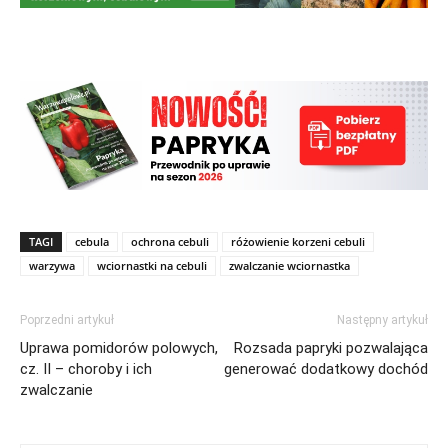
TAGI
cebula
ochrona cebuli
różowienie korzeni cebuli
warzywa
wciornastki na cebuli
zwalczanie wciornastka
Poprzedni artykuł
Następny artykuł
Uprawa pomidorów polowych,
Rozsada papryki pozwalająca
cz. II – choroby i ich
generować dodatkowy dochód
zwalczanie