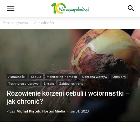
Strona główna
Aktualności
Aktualności
Cebula
Monitoring Plantacji
Ochrona warzyw
Odmiany
Technologia uprawy
Z kraju
Zabiegi ochrony
Różowienie korzeni cebuli i wciornastki –
jak chronić?
Przez
Michał Piątek, Hortus Media
-
sie 31, 2023