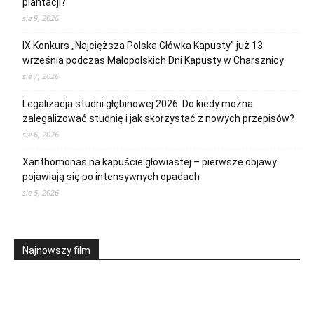
plantacji?
sie 9, 2026
IX Konkurs „Najcięższa Polska Główka Kapusty” już 13
września podczas Małopolskich Dni Kapusty w Charsznicy
sie 7, 2026
Legalizacja studni głębinowej 2026. Do kiedy można
zalegalizować studnię i jak skorzystać z nowych przepisów?
sie 6, 2026
Xanthomonas na kapuście głowiastej – pierwsze objawy
pojawiają się po intensywnych opadach
sie 5, 2026
Najnowszy film