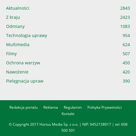
Aktualności
2843
Z kraju
2423
Odmiany
1083
Technologia uprawy
954
Multimedia
624
Filmy
507
Ochrona warzyw
450
Nawożenie
420
Pielęgnacja upraw
390
Redakcja portalu
Reklama
Regulamin
Polityka Prywatności
Kontakt
© Copyright 2017 Hortus Media Sp. z o.o. | NIP: 9452158017 | tel:
608
500 501