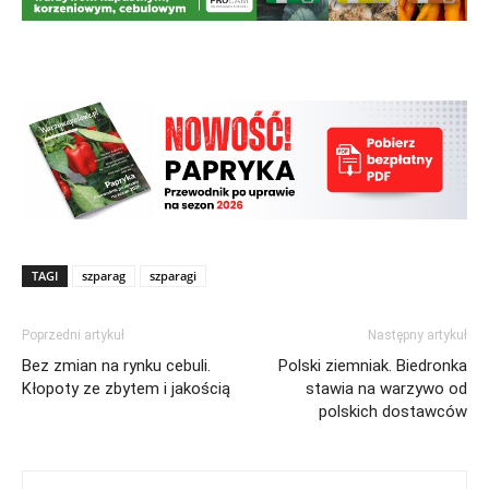
TAGI
szparag
szparagi
Poprzedni artykuł
Następny artykuł
Bez zmian na rynku cebuli.
Polski ziemniak. Biedronka
Kłopoty ze zbytem i jakością
stawia na warzywo od
polskich dostawców