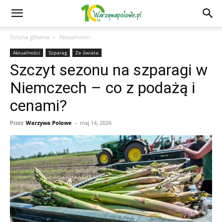
Strona główna
Aktualności
Aktualności
Szparag
Ze świata
Szczyt sezonu na szparagi w
Niemczech – co z podażą i
cenami?
Przez
Warzywa Polowe
-
maj 14, 2026