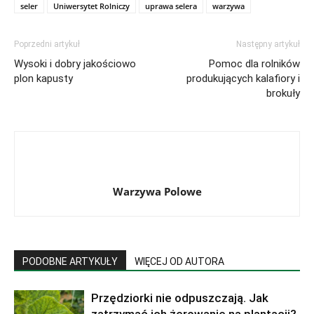
seler
Uniwersytet Rolniczy
uprawa selera
warzywa
Poprzedni artykuł
Następny artykuł
Wysoki i dobry jakościowo
Pomoc dla rolników
plon kapusty
produkujących kalafiory i
brokuły
Warzywa Polowe
PODOBNE ARTYKUŁY
WIĘCEJ OD AUTORA
Przędziorki nie odpuszczają. Jak