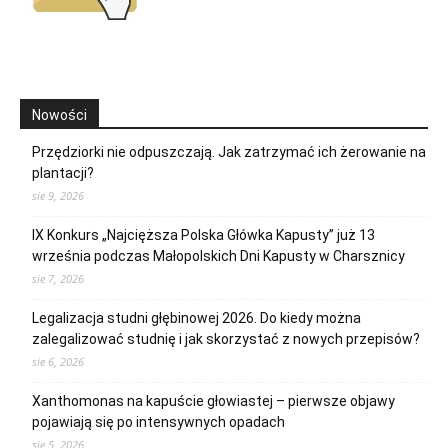
Nowości
Przędziorki nie odpuszczają. Jak zatrzymać ich żerowanie na
plantacji?
sie 9, 2026
IX Konkurs „Najcięższa Polska Główka Kapusty” już 13
września podczas Małopolskich Dni Kapusty w Charsznicy
sie 7, 2026
Legalizacja studni głębinowej 2026. Do kiedy można
zalegalizować studnię i jak skorzystać z nowych przepisów?
sie 6, 2026
Xanthomonas na kapuście głowiastej – pierwsze objawy
pojawiają się po intensywnych opadach
sie 5, 2026