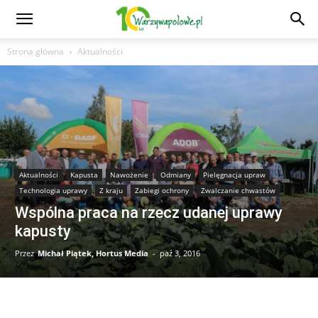
Strona główna
Aktualności
Aktualności
Kapusta
Nawożenie
Odmiany
Pielęgnacja upraw
Technologia uprawy
Z kraju
Zabiegi ochrony
Zwalczanie chwastów
Wspólna praca na rzecz udanej uprawy
kapusty
Przez
Michał Piątek, Hortus Media
-
paź 3, 2016