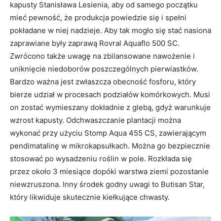
kapusty Stanisława Lesienia, aby od samego początku
mieć pewność, że produkcja powiedzie się i spełni
pokładane w niej nadzieje. Aby tak mogło się stać nasiona
zaprawiane były zaprawą Rovral Aquaflo 500 SC.
Zwrócono także uwagę na zbilansowane nawożenie i
uniknięcie niedoborów poszczególnych pierwiastków.
Bardzo ważna jest zwłaszcza obecność fosforu, który
bierze udział w procesach podziałów komórkowych. Musi
on zostać wymieszany dokładnie z glebą, gdyż warunkuje
wzrost kapusty. Odchwaszczanie plantacji można
wykonać przy użyciu Stomp Aqua 455 CS, zawierającym
pendimatalinę w mikrokapsułkach. Można go bezpiecznie
stosować po wysadzeniu roślin w pole. Rozkłada się
przez około 3 miesiące dopóki warstwa ziemi pozostanie
niewzruszona. Inny środek godny uwagi to Butisan Star,
który likwiduje skutecznie kiełkujące chwasty.