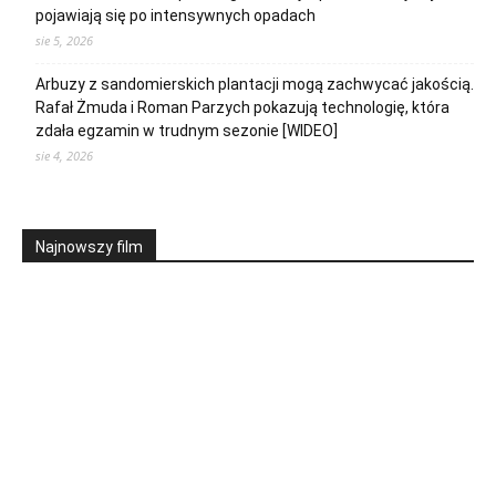
pojawiają się po intensywnych opadach
sie 5, 2026
Arbuzy z sandomierskich plantacji mogą zachwycać jakością.
Rafał Żmuda i Roman Parzych pokazują technologię, która
zdała egzamin w trudnym sezonie [WIDEO]
sie 4, 2026
Najnowszy film