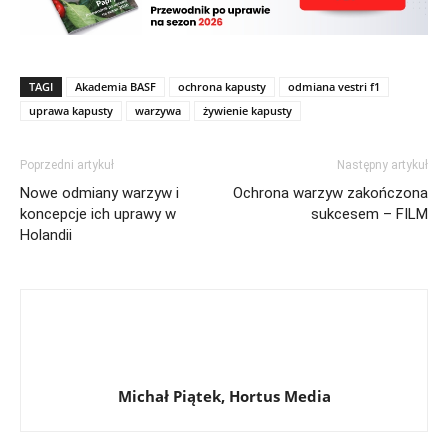
TAGI
Akademia BASF
ochrona kapusty
odmiana vestri f1
uprawa kapusty
warzywa
żywienie kapusty
Poprzedni artykuł
Następny artykuł
Nowe odmiany warzyw i
Ochrona warzyw zakończona
koncepcje ich uprawy w
sukcesem – FILM
Holandii
Michał Piątek, Hortus Media