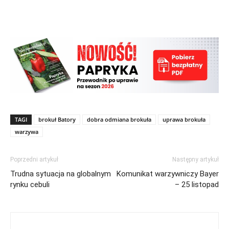
TAGI
brokuł Batory
dobra odmiana brokuła
uprawa brokuła
warzywa
Poprzedni artykuł
Następny artykuł
Trudna sytuacja na globalnym
Komunikat warzywniczy Bayer
rynku cebuli
– 25 listopad