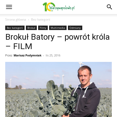
Strona główna
Bez kategorii
Bez kategorii
Brokuł
Filmy
Multimedia
Odmiany
Brokuł Batory – powrót króla
– FILM
Przez
Mariusz Podymniak
-
lis 25, 2016