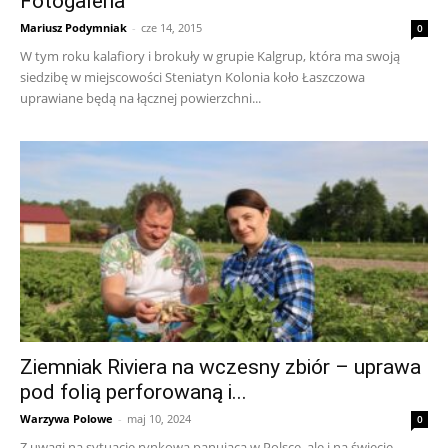
Fotogaleria
Mariusz Podymniak
-
cze 14, 2015
0
W tym roku kalafiory i brokuły w grupie Kalgrup, która ma swoją
siedzibę w miejscowości Steniatyn Kolonia koło Łaszczowa
uprawiane będą na łącznej powierzchni...
Ziemniak Riviera na wczesny zbiór – uprawa
pod folią perforowaną i...
Warzywa Polowe
-
maj 10, 2024
0
Z uwagi na sytuację rynkową panującą w Polsce, ale i na świecie,