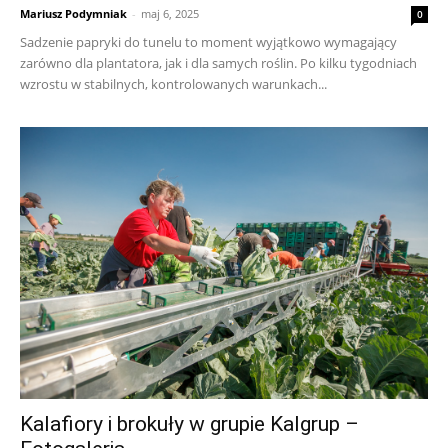
Mariusz Podymniak
-
maj 6, 2025
0
Sadzenie papryki do tunelu to moment wyjątkowo wymagający
zarówno dla plantatora, jak i dla samych roślin. Po kilku tygodniach
wzrostu w stabilnych, kontrolowanych warunkach...
Kalafiory i brokuły w grupie Kalgrup –