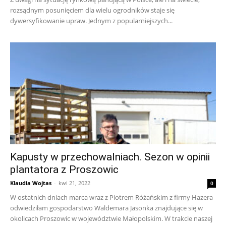
rozsądnym posunięciem dla wielu ogrodników staje się
dywersyfikowanie upraw. Jednym z popularniejszych...
Kapusty w przechowalniach. Sezon w opinii
plantatora z Proszowic
Klaudia Wojtas
-
kwi 21, 2022
0
W ostatnich dniach marca wraz z Piotrem Różańskim z firmy Hazera
odwiedziłam gospodarstwo Waldemara Jasonka znajdujące się w
okolicach Proszowic w województwie Małopolskim. W trakcie naszej