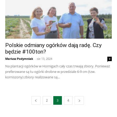
Polskie odmiany ogórków dają radę. Czy
będzie #100ton?
Mariusz Podymniak
-
sie 13, 2024
0
Na plantacji ogórków w Hornigach cały czas trwają zbiory. Ponieważ
preferowane są tu ogórki drobne w przedziale 6-9 cm (tzw.
korniszony) zbiory realizowane są...
2
3
4