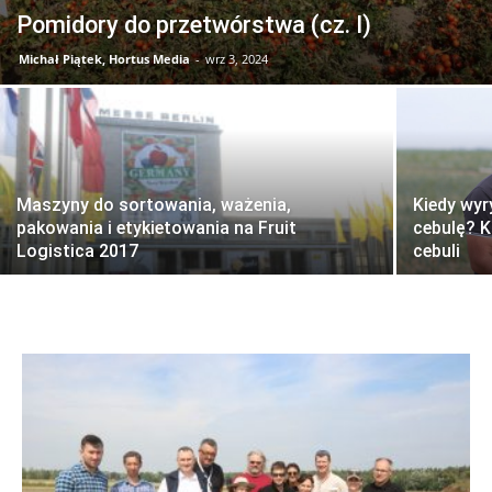
Pomidory do przetwórstwa (cz. I)
Michał Piątek, Hortus Media
-
wrz 3, 2024
Maszyny do sortowania, ważenia,
Kiedy wyr
pakowania i etykietowania na Fruit
cebulę? K
Logistica 2017
cebuli