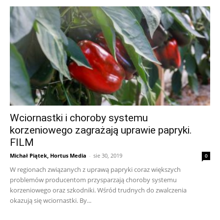
Wciornastki i choroby systemu
korzeniowego zagrażają uprawie papryki.
FILM
Michał Piątek, Hortus Media
-
sie 30, 2019
0
W regionach związanych z uprawą papryki coraz większych
problemów producentom przysparzają choroby systemu
korzeniowego oraz szkodniki. Wśród trudnych do zwalczenia
okazują się wciornastki. By...