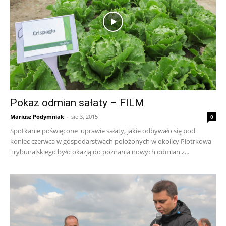
Pokaz odmian sałaty – FILM
Mariusz Podymniak
-
sie 3, 2015
0
Spotkanie poświęcone uprawie sałaty, jakie odbywało się pod
koniec czerwca w gospodarstwach położonych w okolicy Piotrkowa
Trybunalskiego było okazją do poznania nowych odmian z...