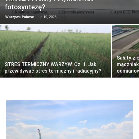
fotosyntezę?
Warzywa Polowe
-
lip 10, 2026
Sałaty z 
STRES TERMICZNY WARZYW. Cz. 1. Jak
mączniak
przewidywać stres termiczny i radiacyjny?
odmianow