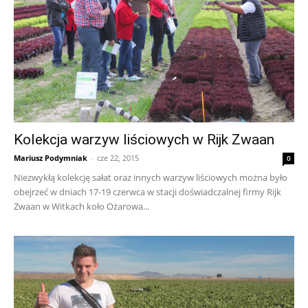
Kolekcja warzyw liściowych w Rijk Zwaan
Mariusz Podymniak
-
cze 22, 2015
0
Niezwykłą kolekcję sałat oraz innych warzyw liściowych można było
obejrzeć w dniach 17-19 czerwca w stacji doświadczalnej firmy Rijk
Zwaan w Witkach koło Ożarowa...