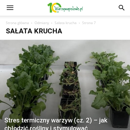
Strona główna
Odmiany
Sałata krucha
Strona 7
SAŁATA KRUCHA
Stres termiczny warzyw (cz. 2) – jak
chłodzić rośliny i stymulować