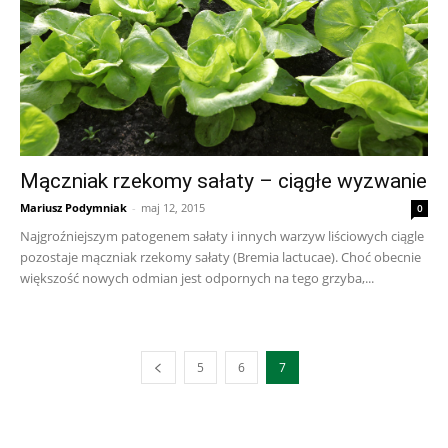
Mączniak rzekomy sałaty – ciągłe wyzwanie
Mariusz Podymniak
-
maj 12, 2015
0
Najgroźniejszym patogenem sałaty i innych warzyw liściowych ciągle
pozostaje mączniak rzekomy sałaty (Bremia lactucae). Choć obecnie
większość nowych odmian jest odpornych na tego grzyba,...
5
6
7