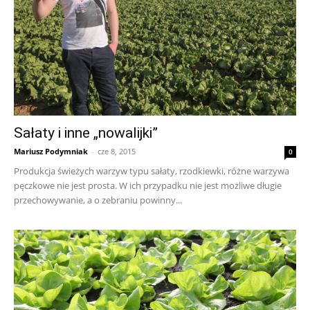
Sałaty i inne „nowalijki”
Mariusz Podymniak
-
cze 8, 2015
0
Produkcja świeżych warzyw typu sałaty, rzodkiewki, różne warzywa
pęczkowe nie jest prosta. W ich przypadku nie jest możliwe długie
przechowywanie, a o zebraniu powinny...