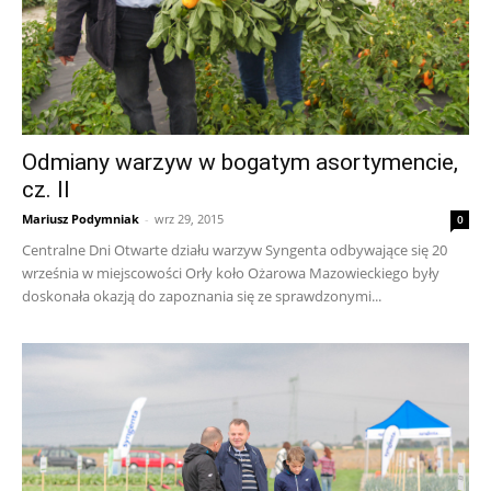
Odmiany warzyw w bogatym asortymencie,
cz. II
Mariusz Podymniak
-
wrz 29, 2015
0
Centralne Dni Otwarte działu warzyw Syngenta odbywające się 20
września w miejscowości Orły koło Ożarowa Mazowieckiego były
doskonała okazją do zapoznania się ze sprawdzonymi...