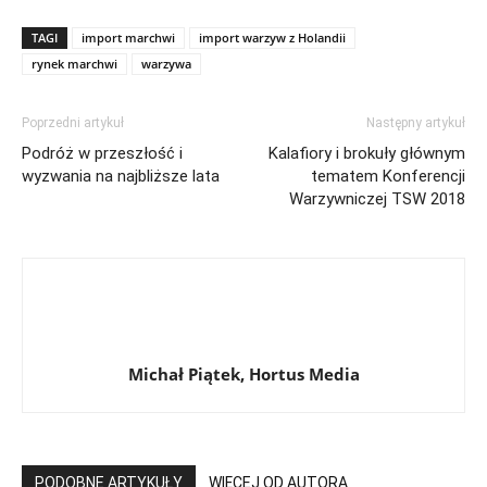
TAGI
import marchwi
import warzyw z Holandii
rynek marchwi
warzywa
Poprzedni artykuł
Następny artykuł
Podróż w przeszłość i
Kalafiory i brokuły głównym
wyzwania na najbliższe lata
tematem Konferencji
Warzywniczej TSW 2018
Michał Piątek, Hortus Media
PODOBNE ARTYKUŁY
WIĘCEJ OD AUTORA