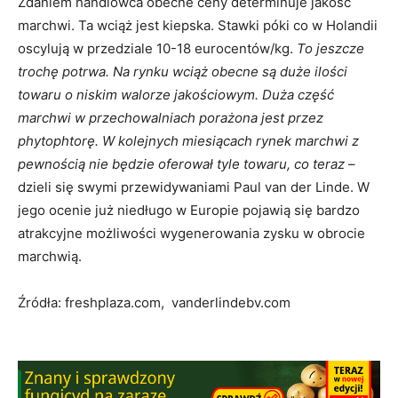
Zdaniem handlowca obecne ceny determinuje jakość
marchwi. Ta wciąż jest kiepska. Stawki póki co w Holandii
oscylują w przedziale 10-18 eurocentów/kg.
To jeszcze
trochę potrwa. Na rynku wciąż obecne są duże ilości
towaru o niskim walorze jakościowym. Duża część
marchwi w przechowalniach porażona jest przez
phytophtorę. W kolejnych miesiącach rynek marchwi z
pewnością nie będzie oferował tyle towaru, co teraz
–
dzieli się swymi przewidywaniami Paul van der Linde. W
jego ocenie już niedługo w Europie pojawią się bardzo
atrakcyjne możliwości wygenerowania zysku w obrocie
marchwią.
Źródła: freshplaza.com, vanderlindebv.com