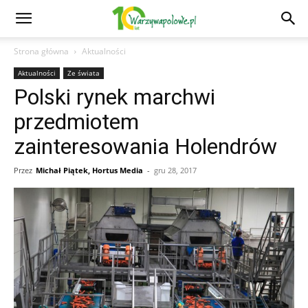
Strona główna
Aktualności
Aktualności
Ze świata
Polski rynek marchwi
przedmiotem
zainteresowania Holendrów
Przez
Michał Piątek, Hortus Media
-
gru 28, 2017