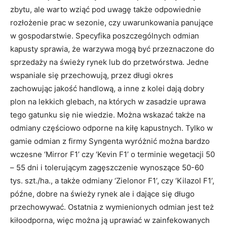
zbytu, ale warto wziąć pod uwagę także odpowiednie
rozłożenie prac w sezonie, czy uwarunkowania panujące
w gospodarstwie. Specyfika poszczególnych odmian
kapusty sprawia, że warzywa mogą być przeznaczone do
sprzedaży na świeży rynek lub do przetwórstwa. Jedne
wspaniale się przechowują, przez długi okres
zachowując jakość handlową, a inne z kolei dają dobry
plon na lekkich glebach, na których w zasadzie uprawa
tego gatunku się nie wiedzie. Można wskazać także na
odmiany częściowo odporne na kiłę kapustnych. Tylko w
gamie odmian z firmy Syngenta wyróżnić można bardzo
wczesne ‘Mirror F1’ czy ‘Kevin F1’ o terminie wegetacji 50
– 55 dni i tolerującym zagęszczenie wynoszące 50-60
tys. szt./ha., a także odmiany ‘Zielonor F1’, czy ‘Kilazol F1’,
późne, dobre na świeży rynek ale i dające się długo
przechowywać. Ostatnia z wymienionych odmian jest też
kiłoodporna, więc można ją uprawiać w zainfekowanych