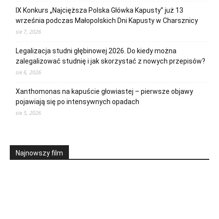
IX Konkurs „Najcięższa Polska Główka Kapusty” już 13
września podczas Małopolskich Dni Kapusty w Charsznicy
sie 7, 2026
Legalizacja studni głębinowej 2026. Do kiedy można
zalegalizować studnię i jak skorzystać z nowych przepisów?
sie 6, 2026
Xanthomonas na kapuście głowiastej – pierwsze objawy
pojawiają się po intensywnych opadach
sie 5, 2026
Najnowszy film