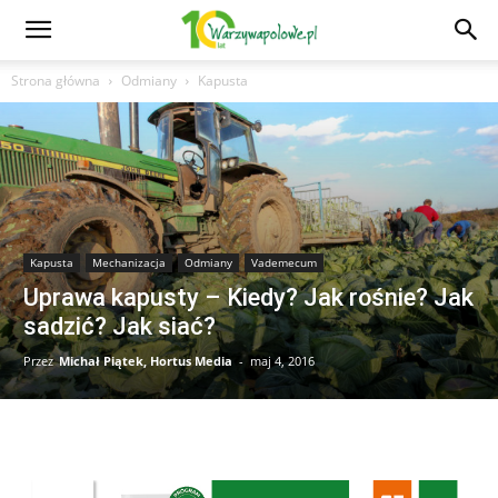
Strona główna
Odmiany
Kapusta
Kapusta
Mechanizacja
Odmiany
Vademecum
Uprawa kapusty – Kiedy? Jak rośnie? Jak
sadzić? Jak siać?
Przez
Michał Piątek, Hortus Media
-
maj 4, 2016