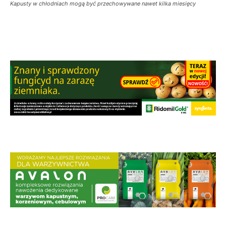
Kapusty w chłodniach mogą być przechowywane nawet kilka miesięcy