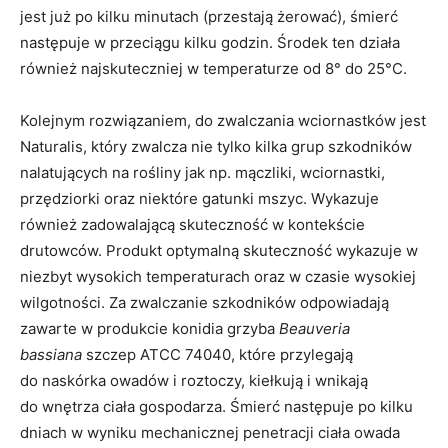
jest już po kilku minutach (przestają żerować), śmierć
następuje w przeciągu kilku godzin. Środek ten działa
również najskuteczniej w temperaturze od 8° do 25°C.
Kolejnym rozwiązaniem, do zwalczania wciornastków jest
Naturalis, który zwalcza nie tylko kilka grup szkodników
nalatujących na rośliny jak np. mączliki, wciornastki,
przędziorki oraz niektóre gatunki mszyc. Wykazuje
również zadowalającą skuteczność w kontekście
drutowców. Produkt optymalną skuteczność wykazuje w
niezbyt wysokich temperaturach oraz w czasie wysokiej
wilgotności. Za zwalczanie szkodników odpowiadają
zawarte w produkcie konidia grzyba
Beauveria
bassiana
szczep ATCC 74040, które przylegają
do naskórka owadów i roztoczy, kiełkują i wnikają
do wnętrza ciała gospodarza. Śmierć następuje po kilku
dniach w wyniku mechanicznej penetracji ciała owada