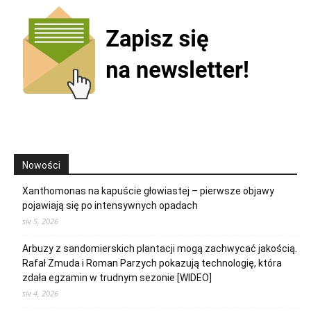
Nowości
Xanthomonas na kapuście głowiastej – pierwsze objawy
pojawiają się po intensywnych opadach
sie 5, 2026
Arbuzy z sandomierskich plantacji mogą zachwycać jakością.
Rafał Żmuda i Roman Parzych pokazują technologię, która
zdała egzamin w trudnym sezonie [WIDEO]
sie 4, 2026