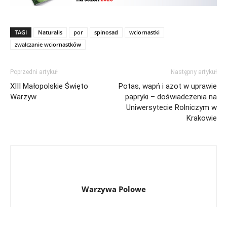
TAGI
Naturalis
por
spinosad
wciornastki
zwalczanie wciornastków
Poprzedni artykuł
Następny artykuł
XIII Małopolskie Święto
Potas, wapń i azot w uprawie
Warzyw
papryki – doświadczenia na
Uniwersytecie Rolniczym w
Krakowie
Warzywa Polowe