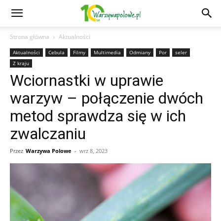
Strona główna
Aktualności
Aktualności
Cebula
Filmy
Multimedia
Odmiany
Por
seler
Z kraju
Wciornastki w uprawie
warzyw – połączenie dwóch
metod sprawdza się w ich
zwalczaniu
Przez
Warzywa Polowe
-
wrz 8, 2023