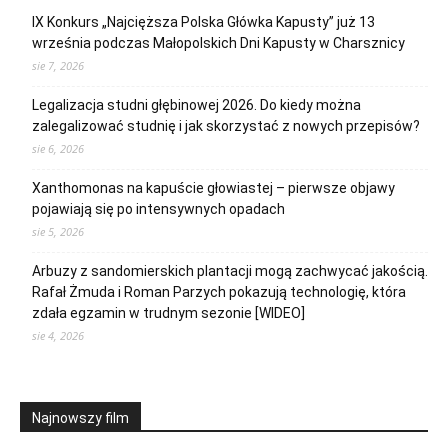
IX Konkurs „Najcięższa Polska Główka Kapusty” już 13
września podczas Małopolskich Dni Kapusty w Charsznicy
sie 7, 2026
Legalizacja studni głębinowej 2026. Do kiedy można
zalegalizować studnię i jak skorzystać z nowych przepisów?
sie 6, 2026
Xanthomonas na kapuście głowiastej – pierwsze objawy
pojawiają się po intensywnych opadach
sie 5, 2026
Arbuzy z sandomierskich plantacji mogą zachwycać jakością.
Rafał Żmuda i Roman Parzych pokazują technologię, która
zdała egzamin w trudnym sezonie [WIDEO]
sie 4, 2026
Najnowszy film