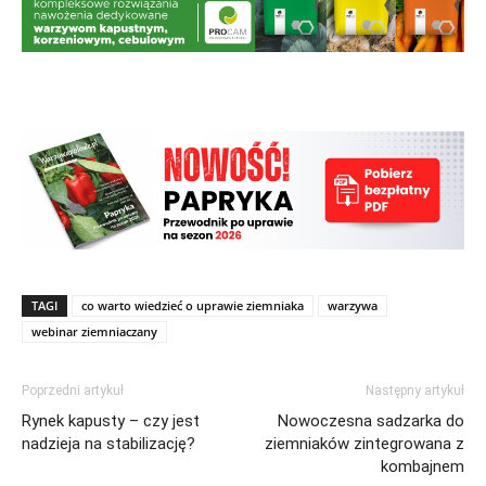
TAGI
co warto wiedzieć o uprawie ziemniaka
warzywa
webinar ziemniaczany
Poprzedni artykuł
Następny artykuł
Rynek kapusty – czy jest
Nowoczesna sadzarka do
nadzieja na stabilizację?
ziemniaków zintegrowana z
kombajnem