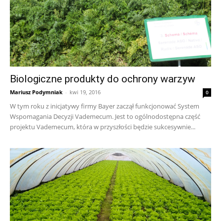
Biologiczne produkty do ochrony warzyw
Mariusz Podymniak
-
kwi 19, 2016
0
W tym roku z inicjatywy firmy Bayer zaczął funkcjonować System
Wspomagania Decyzji Vademecum. Jest to ogólnodostępna część
projektu Vademecum, która w przyszłości będzie sukcesywnie...