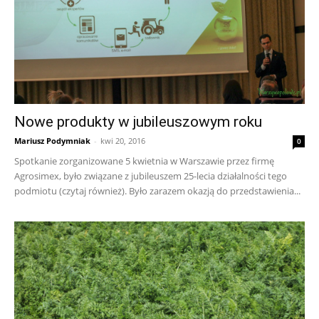
Nowe produkty w jubileuszowym roku
Mariusz Podymniak
-
kwi 20, 2016
0
Spotkanie zorganizowane 5 kwietnia w Warszawie przez firmę
Agrosimex, było związane z jubileuszem 25-lecia działalności tego
podmiotu (czytaj również). Było zarazem okazją do przedstawienia...