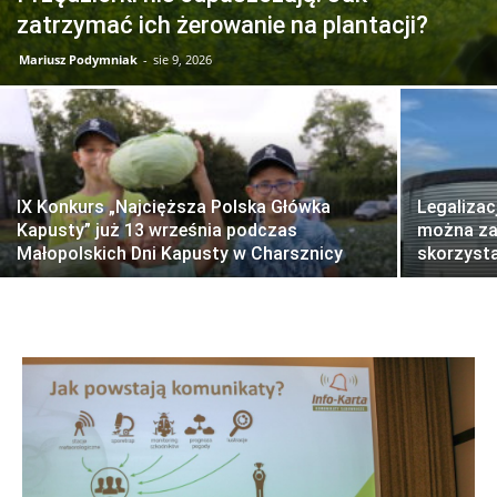
zatrzymać ich żerowanie na plantacji?
Mariusz Podymniak
-
sie 9, 2026
IX Konkurs „Najcięższa Polska Główka
Legalizac
Kapusty” już 13 września podczas
można zal
Małopolskich Dni Kapusty w Charsznicy
skorzyst