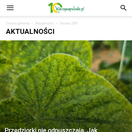
Strona główna
Aktualności
Strona 269
AKTUALNOŚCI
Przędziorki nie odpuszczają. Jak