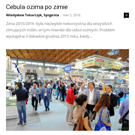
Cebula ozima po zimie
Władysław Tokarczyk, Syngenta
-
kwi 5, 2016
0
Zima 2015/2016 była niezwykle niekorzystna dla wszystkich
zimujących roślin, w tym również dla cebul ozimych. Problem
wystąpił w 3 dekadzie grudnia 2015 roku, kiedy...