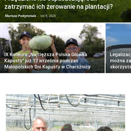
zatrzymać ich żerowanie na plantacji?
Mariusz Podymniak
-
sie 9, 2026
IX Konkurs „Najcięższa Polska Główka
Legalizac
Kapusty” już 13 września podczas
można zal
Małopolskich Dni Kapusty w Charsznicy
skorzyst