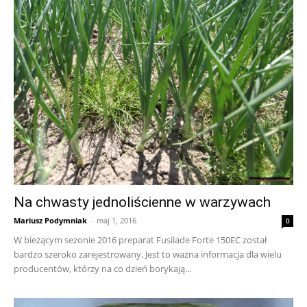
Na chwasty jednoliścienne w warzywach
Mariusz Podymniak
-
maj 1, 2016
0
W bieżącym sezonie 2016 preparat Fusilade Forte 150EC został
bardzo szeroko zarejestrowany. Jest to ważna informacja dla wielu
producentów, którzy na co dzień borykają...