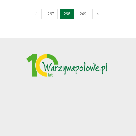
267
268
269