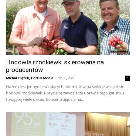
Hodowla rzodkiewki skierowana na
producentów
Michał Piątek, Hortus Media
-
maj 6, 2016
0
Hazera jest jednym z wiodących podmiotów na świecie w zakresie
hodowli rzodkiewek. Pozycję tę zawdzięcza uprawie tego gatunku
trwającej wiele dekad, koncentrując się na...