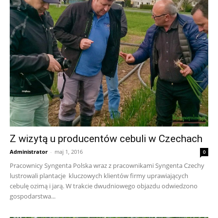
Z wizytą u producentów cebuli w Czechach
Administrator
-
maj 1, 2016
0
Pracownicy Syngenta Polska wraz z pracownikami Syngenta Czechy
lustrowali plantacje kluczowych klientów firmy uprawiających
cebulę ozimą i jarą. W trakcie dwudniowego objazdu odwiedzono
gospodarstwa...