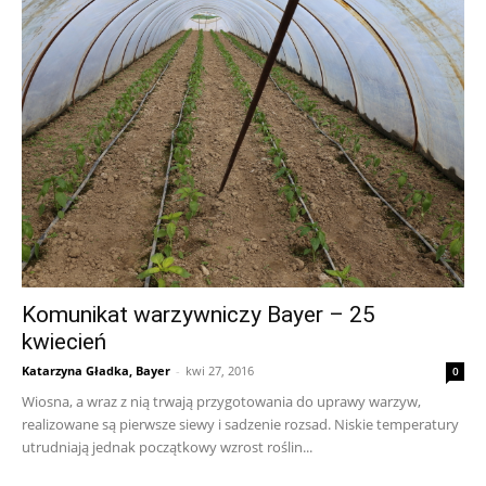
Komunikat warzywniczy Bayer – 25
kwiecień
Katarzyna Gładka, Bayer
-
kwi 27, 2016
0
Wiosna, a wraz z nią trwają przygotowania do uprawy warzyw,
realizowane są pierwsze siewy i sadzenie rozsad. Niskie temperatury
utrudniają jednak początkowy wzrost roślin...