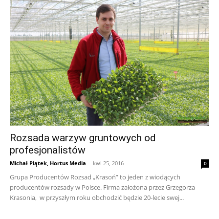
Rozsada warzyw gruntowych od
profesjonalistów
Michał Piątek, Hortus Media
-
kwi 25, 2016
0
Grupa Producentów Rozsad „Krasoń” to jeden z wiodących
producentów rozsady w Polsce. Firma założona przez Grzegorza
Krasonia, w przyszłym roku obchodzić będzie 20-lecie swej...