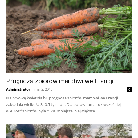
Prognoza zbiorów marchwi we Francji
Administrator
-
maj 2, 2016
0
Na połowę kwietnia br. prognoza zbiorów marchwi we Francji
zakładała wielkość 340,5 tys. ton. Dla porównania rok wcześniej
wielkość zbiorów była o 2% mniejsza. Największe...