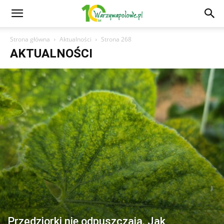
Strona główna
Aktualności
Strona 268
AKTUALNOŚCI
Przędziorki nie odpuszczają. Jak