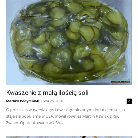
Kwaszenie z małą ilością soli
Mariusz Podymniak
-
kwi 28, 2016
0
O procesie kwaszenia ogórków z ograniczonym dodatkiem soli, co
staje się popularne w USA, mówił również Marcin Pawlak z Rijk
Zwaan. Opatentowana w USA...