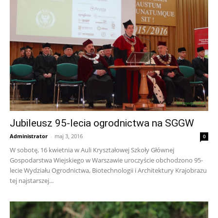
Jubileusz 95-lecia ogrodnictwa na SGGW
Administrator
-
maj 3, 2016
0
W sobotę, 16 kwietnia w Auli Kryształowej Szkoły Głównej
Gospodarstwa Wiejskiego w Warszawie uroczyście obchodzono 95-
lecie Wydziału Ogrodnictwa, Biotechnologii i Architektury Krajobrazu
tej najstarszej...