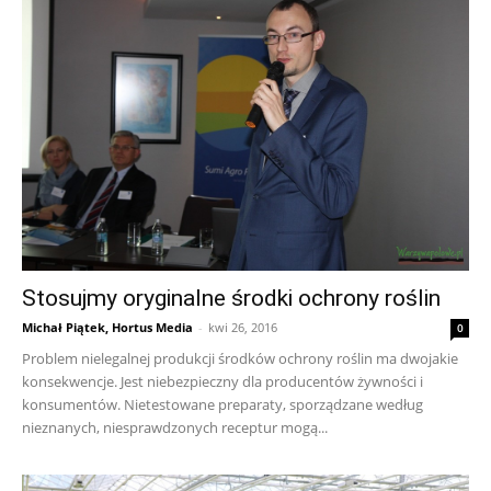
Stosujmy oryginalne środki ochrony roślin
Michał Piątek, Hortus Media
-
kwi 26, 2016
0
Problem nielegalnej produkcji środków ochrony roślin ma dwojakie
konsekwencje. Jest niebezpieczny dla producentów żywności i
konsumentów. Nietestowane preparaty, sporządzane według
nieznanych, niesprawdzonych receptur mogą...