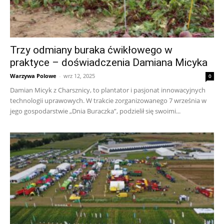
Trzy odmiany buraka ćwikłowego w
praktyce – doświadczenia Damiana Micyka
Warzywa Polowe
-
wrz 12, 2025
0
Damian Micyk z Charsznicy, to plantator i pasjonat innowacyjnych
technologii uprawowych. W trakcie zorganizowanego 7 września w
jego gospodarstwie „Dnia Buraczka”, podzielił się swoimi...