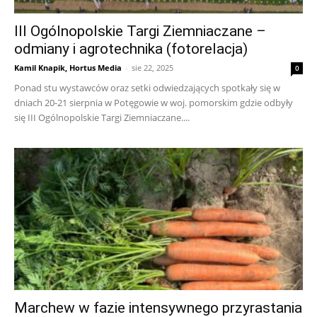
III Ogólnopolskie Targi Ziemniaczane –
odmiany i agrotechnika (fotorelacja)
Kamil Knapik, Hortus Media
-
sie 22, 2025
0
Ponad stu wystawców oraz setki odwiedzających spotkały się w
dniach 20-21 sierpnia w Potęgowie w woj. pomorskim gdzie odbyły
się III Ogólnopolskie Targi Ziemniaczane....
Marchew w fazie intensywnego przyrastania