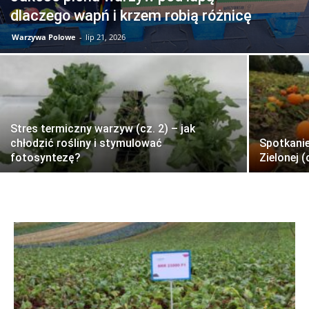
dlaczego wapń i krzem robią różnicę
Warzywa Polowe
-
lip 21, 2026
Stres termiczny warzyw (cz. 2) – jak
chłodzić rośliny i stymulować
Spotkani
fotosyntezę?
Zielonej (c