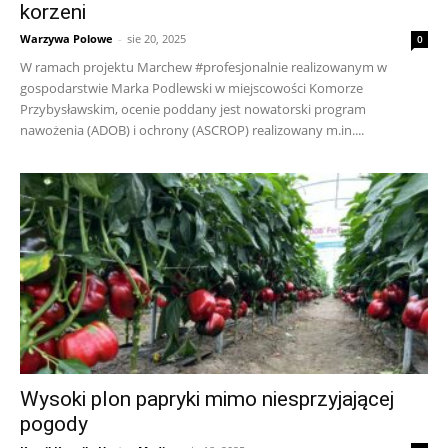
korzeni
Warzywa Polowe
-
sie 20, 2025
0
W ramach projektu Marchew #profesjonalnie realizowanym w
gospodarstwie Marka Podlewski w miejscowości Komorze
Przybysławskim, ocenie poddany jest nowatorski program
nawożenia (ADOB) i ochrony (ASCROP) realizowany m.in....
Wysoki plon papryki mimo niesprzyjającej
pogody