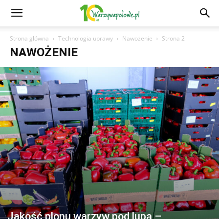
Strona główna
Technologia uprawy
Nawożenie
Strona 2
NAWOŻENIE
Jakość plonu warzyw pod lupą –