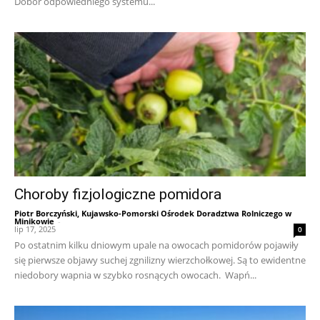
Dobór odpowiedniego systemu...
Choroby fizjologiczne pomidora
Piotr Borczyński, Kujawsko-Pomorski Ośrodek Doradztwa Rolniczego w
Minikowie
-
lip 17, 2025
0
Po ostatnim kilku dniowym upale na owocach pomidorów pojawiły
się pierwsze objawy suchej zgnilizny wierzchołkowej. Są to ewidentne
niedobory wapnia w szybko rosnących owocach. Wapń...