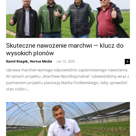
Skuteczne nawożenie marchwi — klucz do
wysokich plonów
Kamil Knapik, Hortus Media
-
cze 13, 2025
0
Uprawa marchwi wymaga odpowiednio zaplanowanego nawożenia.
W ramach projektu „Marchew #profesjonalnie” odwiedziliśmy wraz z
partnerami projektu plantację Marka Podlewskiego, żeby sprawdzić
stan roślin i...