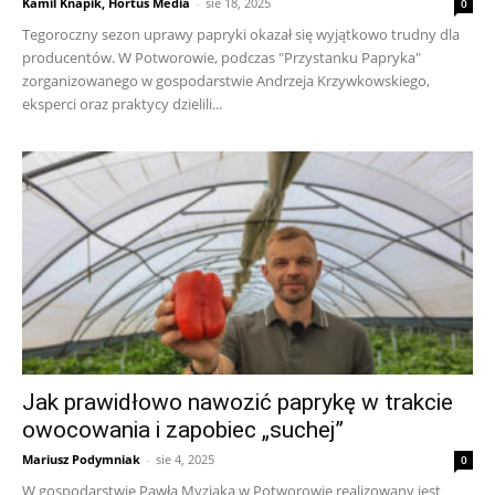
Kamil Knapik, Hortus Media
-
sie 18, 2025
0
Tegoroczny sezon uprawy papryki okazał się wyjątkowo trudny dla
producentów. W Potworowie, podczas "Przystanku Papryka"
zorganizowanego w gospodarstwie Andrzeja Krzywkowskiego,
eksperci oraz praktycy dzielili...
Jak prawidłowo nawozić paprykę w trakcie
owocowania i zapobiec „suchej”
Mariusz Podymniak
-
sie 4, 2025
0
W gospodarstwie Pawła Myziaka w Potworowie realizowany jest