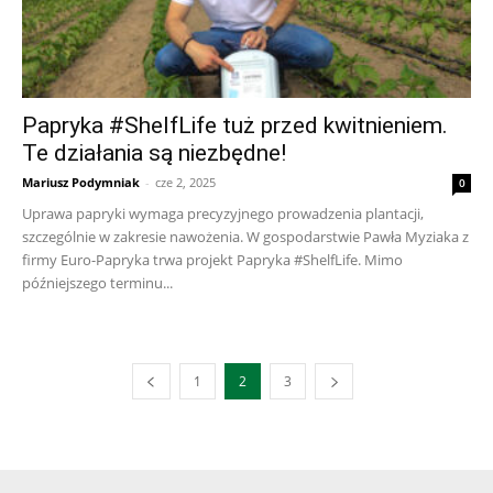
Papryka #ShelfLife tuż przed kwitnieniem.
Te działania są niezbędne!
Mariusz Podymniak
-
cze 2, 2025
0
Uprawa papryki wymaga precyzyjnego prowadzenia plantacji,
szczególnie w zakresie nawożenia. W gospodarstwie Pawła Myziaka z
firmy Euro-Papryka trwa projekt Papryka #ShelfLife. Mimo
późniejszego terminu...
1
2
3