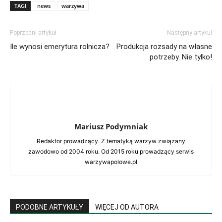
TAGI
news
warzywa
Poprzedni artykuł
Następny artykuł
Ile wynosi emerytura rolnicza?
Produkcja rozsady na własne
potrzeby. Nie tylko!
Mariusz Podymniak
Redaktor prowadzący. Z tematyką warzyw związany
zawodowo od 2004 roku. Od 2015 roku prowadzący serwis
warzywapolowe.pl
PODOBNE ARTYKUŁY
WIĘCEJ OD AUTORA