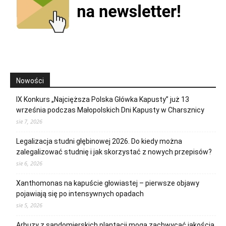
Nowości
IX Konkurs „Najcięższa Polska Główka Kapusty” już 13
września podczas Małopolskich Dni Kapusty w Charsznicy
sie 7, 2026
Legalizacja studni głębinowej 2026. Do kiedy można
zalegalizować studnię i jak skorzystać z nowych przepisów?
sie 6, 2026
Xanthomonas na kapuście głowiastej – pierwsze objawy
pojawiają się po intensywnych opadach
sie 5, 2026
Arbuzy z sandomierskich plantacji mogą zachwycać jakością.