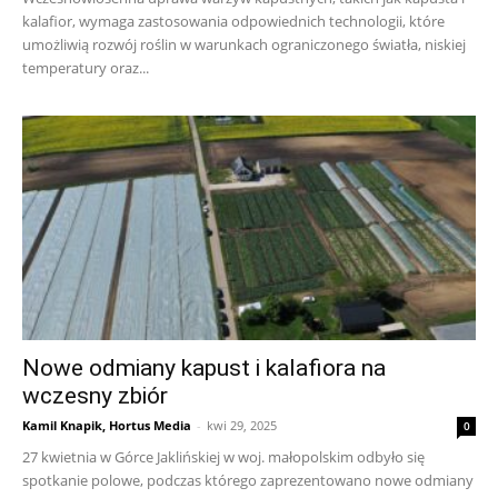
kalafior, wymaga zastosowania odpowiednich technologii, które
umożliwią rozwój roślin w warunkach ograniczonego światła, niskiej
temperatury oraz...
Nowe odmiany kapust i kalafiora na
wczesny zbiór
Kamil Knapik, Hortus Media
-
kwi 29, 2025
0
27 kwietnia w Górce Jaklińskiej w woj. małopolskim odbyło się
spotkanie polowe, podczas którego zaprezentowano nowe odmiany