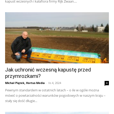
kapust wczesnych i kalafiora firmy Rijk Zwaan....
Jak uchronić wczesną kapustę przed
przymrozkami?
Michał Piątek, Hortus Media
-
lis 4, 2024
0
Pewnym standardem w ostatnich latach – o ile w ogóle można
mówić o powtarzalności warunków pogodowych w naszym kraju –
stały się dość długie...