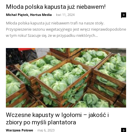
Młoda polska kapusta już niebawem!
Michał Piątek, Hortus Media
-
kwi 11, 2024
0
Młoda polska kapusta już niebawem trafi na nasze stoły.
Przyspieszenie sezonu wegetacyjnego jest wręcz nieprawdopodobne
w tym roku! Szacuje się, że w przypadku niektórych...
Wczesne kapusty w Igołomi – jakość i
zbiory po myśli plantatora
Warzywa Polowe
-
maj 6, 2023
0