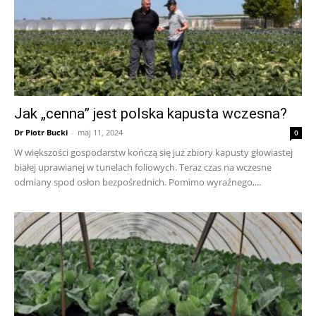
Jak „cenna” jest polska kapusta wczesna?
Dr Piotr Bucki
-
maj 11, 2024
0
W większości gospodarstw kończą się już zbiory kapusty głowiastej
białej uprawianej w tunelach foliowych. Teraz czas na wczesne
odmiany spod osłon bezpośrednich. Pomimo wyraźnego,...