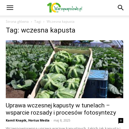
Strona główna
Tagi
Wczesna kapusta
Tag: wczesna kapusta
Uprawa wczesnej kapusty w tunelach –
wsparcie rozsady i procesów fotosyntezy
Kamil Knapik, Hortus Media
-
maj 8, 2025
0
Wczesnowiosenna uprawa warzyw kapustnych, takich jak kapusta i