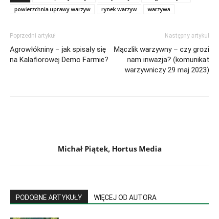
powierzchnia uprawy warzyw
rynek warzyw
warzywa
Poprzedni artykuł
Następny artykuł
Agrowłókniny – jak spisały się
Mączlik warzywny – czy grozi
na Kalafiorowej Demo Farmie?
nam inwazja? (komunikat
warzywniczy 29 maj 2023)
Michał Piątek, Hortus Media
PODOBNE ARTYKUŁY
WIĘCEJ OD AUTORA