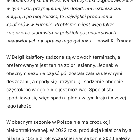
w dodatku są silnie wrażliwe na czynniki pogodowe. Aura
w tym roku, przynajmniej jak dotąd, nie rozpieszcza.
Belgia, a po niej Polska, to najwięksi producenci
kalafiorów w Europie. Problemem jest więc także
zmęczenie stanowisk w polskich gospodarstwach
nastawionych na uprawę tego gatunku
– mówił R. Żmuda.
W Belgii kalafiory sadzone są w dwóch terminach, a
preferowanym jest ten na zbiór jesienny. Jednak w
obecnym sezonie część pól została zalana ulewnymi
deszczami, a opady się utrzymują i sadzenie obecnie
częstokroć w ogóle nie jest możliwe. Specjalista
spodziewa się więc spadku plonu w tym kraju i niższej
jego jakości.
W obecnym sezonie w Polsce nie ma produkcji
niekontraktowanej. W 2022 roku produkcja kalafiora była
niższa o 10% niż rok wcześniej a w sezonie 2023 należy