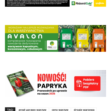
TAGI
areał uprawy warzyw
ceny warzyw
drogie warzywa