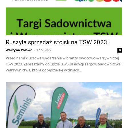
Ruszyła sprzedaż stoisk na TSW 2023!
Warzywa Polowe
-
sie 5, 2022
0
Przed nami kluczowe wydarzenie w branży owocowo-warzywniczej
TSW 2023. Zapraszamy do udziału w XIII edycji Targów Sadownictwa i
Warzywnictwa, która odbędzie się w dniach...