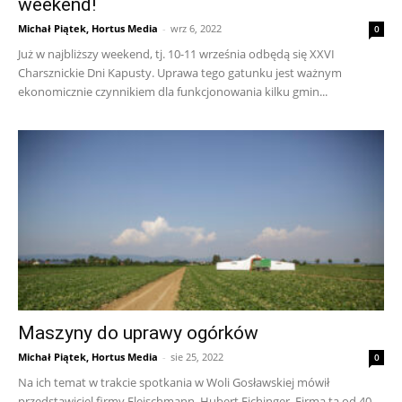
weekend!
Michał Piątek, Hortus Media
-
wrz 6, 2022
0
Już w najbliższy weekend, tj. 10-11 września odbędą się XXVI
Charsznickie Dni Kapusty. Uprawa tego gatunku jest ważnym
ekonomicznie czynnikiem dla funkcjonowania kilku gmin...
Maszyny do uprawy ogórków
Michał Piątek, Hortus Media
-
sie 25, 2022
0
Na ich temat w trakcie spotkania w Woli Gosławskiej mówił
przedstawiciel firmy Fleischmann, Hubert Eichinger. Firma ta od 40