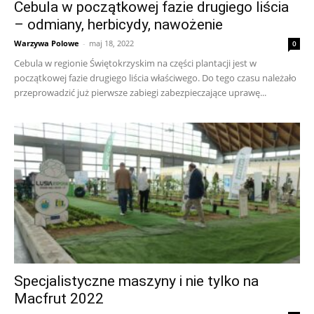
Cebula w początkowej fazie drugiego liścia
– odmiany, herbicydy, nawożenie
Warzywa Polowe
-
maj 18, 2022
0
Cebula w regionie Świętokrzyskim na części plantacji jest w
początkowej fazie drugiego liścia właściwego. Do tego czasu należało
przeprowadzić już pierwsze zabiegi zabezpieczające uprawę...
Specjalistyczne maszyny i nie tylko na
Macfrut 2022