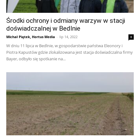
Środki ochrony i odmiany warzyw w stacji
doświadczalnej w Bedlnie
Michał Piątek, Hortus Media
-
lip 14, 2022
0
W dniu 11 lipca w Bedlnie, w gospodarstwie państwa Eleonory i
Piotra Kapustów gdzie zlokalizowana jest stacja doświadczalna firmy
Bayer, odbyło się spotkanie na...