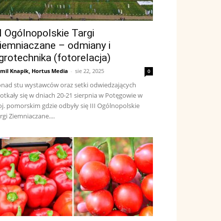
II Ogólnopolskie Targi
iemniaczane – odmiany i
grotechnika (fotorelacja)
mil Knapik, Hortus Media
-
sie 22, 2025
0
nad stu wystawców oraz setki odwiedzających
otkały się w dniach 20-21 sierpnia w Potęgowie w
j. pomorskim gdzie odbyły się III Ogólnopolskie
rgi Ziemniaczane....