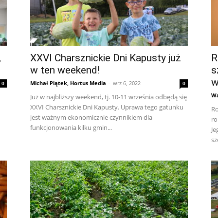
,
XXVI Charsznickie Dni Kapusty już
R
w ten weekend!
s
w
Michał Piątek, Hortus Media
-
wrz 6, 2022
0
0
Wa
Już w najbliższy weekend, tj. 10-11 września odbędą się
XXVI Charsznickie Dni Kapusty. Uprawa tego gatunku
Ro
jest ważnym ekonomicznie czynnikiem dla
ro
funkcjonowania kilku gmin...
Je
sz