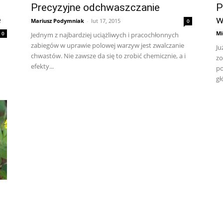
Precyzyjne odchwaszczanie
P
e
w
Mariusz Podymniak
-
lut 17, 2015
0
Mi
0
Jednym z najbardziej uciążliwych i pracochłonnych
zabiegów w uprawie polowej warzyw jest zwalczanie
Ju
chwastów. Nie zawsze da się to zrobić chemicznie, a i
zo
efekty...
po
gł