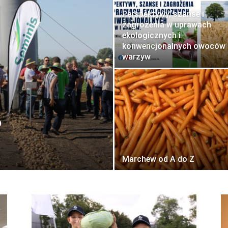
Perspektywy, szanse i
zagrożenia w uprawach
ekologicznych i
konwencjonalnych owoców 
warzyw
o
Marchew od A do Z