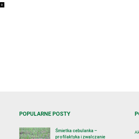
0
POPULARNE POSTY
P
Śmietka cebulanka –
Ak
profilaktyka i zwalczanie