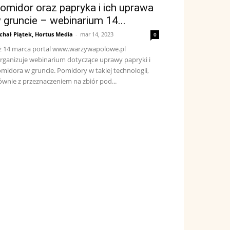
omidor oraz papryka i ich uprawa
 gruncie – webinarium 14...
chał Piątek, Hortus Media
-
mar 14, 2023
0
ż 14 marca portal www.warzywapolowe.pl
rganizuje webinarium dotyczące uprawy papryki i
midora w gruncie. Pomidory w takiej technologii,
ównie z przeznaczeniem na zbiór pod...