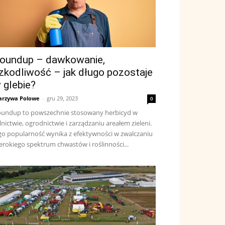
oundup – dawkowanie,
zkodliwość – jak długo pozostaje
 glebie?
rzywa Polowe
-
gru 29, 2023
0
undup to powszechnie stosowany herbicyd w
lnictwie, ogrodnictwie i zarządzaniu areałem zieleni.
go popularność wynika z efektywności w zwalczaniu
erokiego spektrum chwastów i roślinności...