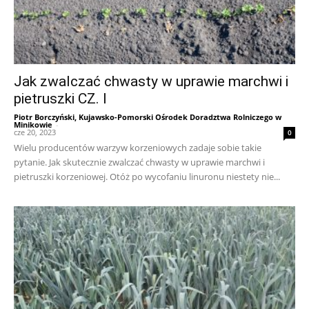
Jak zwalczać chwasty w uprawie marchwi i
pietruszki CZ. I
Piotr Borczyński, Kujawsko-Pomorski Ośrodek Doradztwa Rolniczego w
Minikowie
-
cze 20, 2023
0
Wielu producentów warzyw korzeniowych zadaje sobie takie
pytanie. Jak skutecznie zwalczać chwasty w uprawie marchwi i
pietruszki korzeniowej. Otóż po wycofaniu linuronu niestety nie...