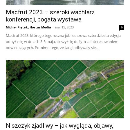
Macfrut 2023 – szeroki wachlarz
konferencji, bogata wystawa
Michał Piątek, Hortus Media
-
maj 15, 2023
0
Macfrut 2023, którego tegoroczna jubileuszowa czterdziesta edycja
odbyła się w dniach 3-5 maja, cieszył się dużym zainteresowaniem
odwiedzających. Pomimo tego, że targi odbywały się...
Niszczyk zjadliwy – jak wygląda, objawy,