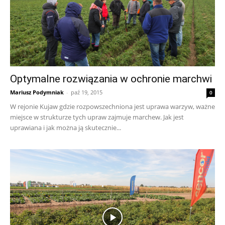
Optymalne rozwiązania w ochronie marchwi
Mariusz Podymniak
-
paź 19, 2015
0
W rejonie Kujaw gdzie rozpowszechniona jest uprawa warzyw, ważne
miejsce w strukturze tych upraw zajmuje marchew. Jak jest
uprawiana i jak można ją skutecznie...