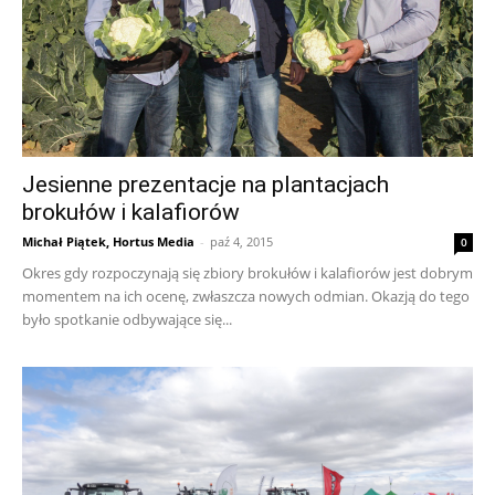
Jesienne prezentacje na plantacjach
brokułów i kalafiorów
Michał Piątek, Hortus Media
-
paź 4, 2015
0
Okres gdy rozpoczynają się zbiory brokułów i kalafiorów jest dobrym
momentem na ich ocenę, zwłaszcza nowych odmian. Okazją do tego
było spotkanie odbywające się...