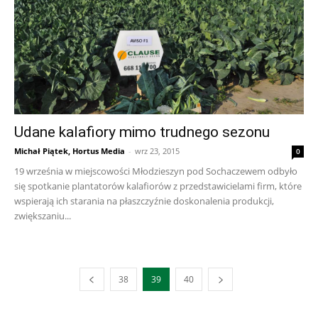
Udane kalafiory mimo trudnego sezonu
Michał Piątek, Hortus Media
-
wrz 23, 2015
0
19 września w miejscowości Młodzieszyn pod Sochaczewem odbyło
się spotkanie plantatorów kalafiorów z przedstawicielami firm, które
wspierają ich starania na płaszczyźnie doskonalenia produkcji,
zwiększaniu...
38
39
40