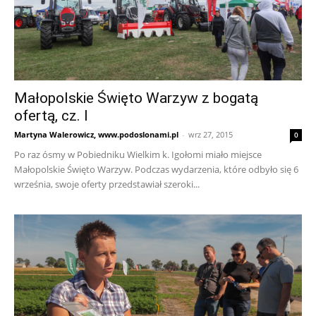
Małopolskie Święto Warzyw z bogatą
ofertą, cz. I
Martyna Walerowicz, www.podoslonami.pl
-
wrz 27, 2015
0
Po raz ósmy w Pobiedniku Wielkim k. Igołomi miało miejsce
Małopolskie Święto Warzyw. Podczas wydarzenia, które odbyło się 6
września, swoje oferty przedstawiał szeroki...