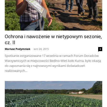
Ochrona i nawożenie w nietypowym sezonie,
cz. II
Mariusz Podymniak
-
wrz 24, 2015
0
Spotkanie zorganizowane 17 września w ramach Forum Doradców
Warzywniczych w miejscowości Bedlno-Wieś koło Kutna, było okazją
do zapoznania się z najnowszymi wynikami doświadczeń
realizowanych...