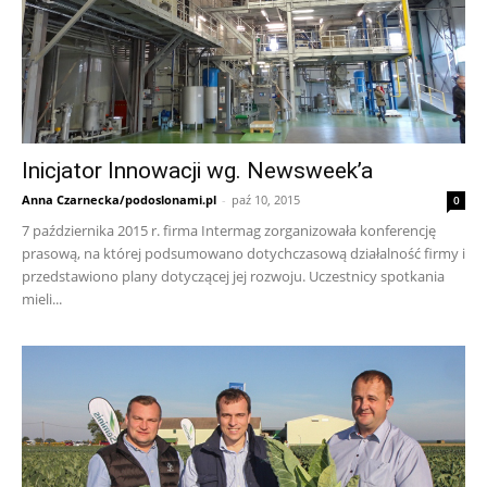
Inicjator Innowacji wg. Newsweek’a
Anna Czarnecka/podoslonami.pl
-
paź 10, 2015
0
7 października 2015 r. firma Intermag zorganizowała konferencję
prasową, na której podsumowano dotychczasową działalność firmy i
przedstawiono plany dotyczącej jej rozwoju. Uczestnicy spotkania
mieli...