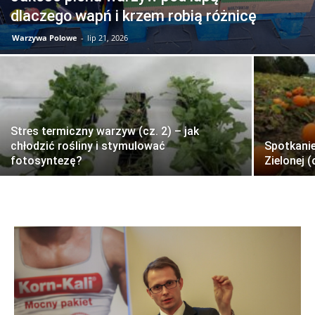
dlaczego wapń i krzem robią różnicę
Warzywa Polowe
-
lip 21, 2026
Stres termiczny warzyw (cz. 2) – jak
chłodzić rośliny i stymulować
Spotkani
fotosyntezę?
Zielonej (c