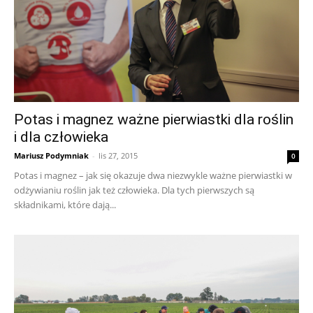
Potas i magnez ważne pierwiastki dla roślin
i dla człowieka
Mariusz Podymniak
-
lis 27, 2015
0
Potas i magnez – jak się okazuje dwa niezwykle ważne pierwiastki w
odżywianiu roślin jak też człowieka. Dla tych pierwszych są
składnikami, które dają...