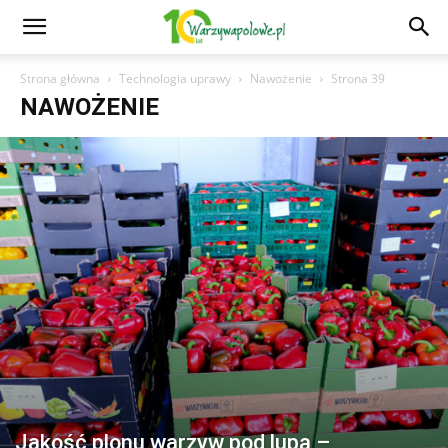
Strona główna
Technologia uprawy
Nawożenie
Strona 39
NAWOŻENIE
Jakość plonu warzyw pod lupą –