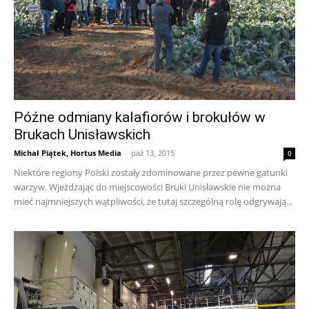
Późne odmiany kalafiorów i brokułów w
Brukach Unisławskich
Michał Piątek, Hortus Media
-
paź 13, 2015
0
Niektóre regiony Polski zostały zdominowane przez pewne gatunki
warzyw. Wjeżdżając do miejscowości Bruki Unisławskie nie można
mieć najmniejszych wątpliwości, że tutaj szczególną rolę odgrywają...